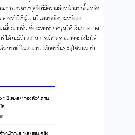
าณการเจรจาหยุดยิงที่มีความคืบหน้ามากขึ้น หรือ
น อาจทำให้ ผู้เล่นในตลาดมีความหวังต่อ
ี่ยงมากขึ้น ซึ่งจะพอช่วยหนุนให้ เงินบาทอาจ
 ได้ (แม้ว่า สถานการณ์สงครามอาจจะยังไม่ได้
ากเงินบาทยังไม่สามารถแข็งค่าขึ้นทะลุโซนแนวรับ
ค.69 ‘ทรงตัว‘ ตาม
ไร
00
นค่าหนักทะลุ 160 เยน ครั้ง