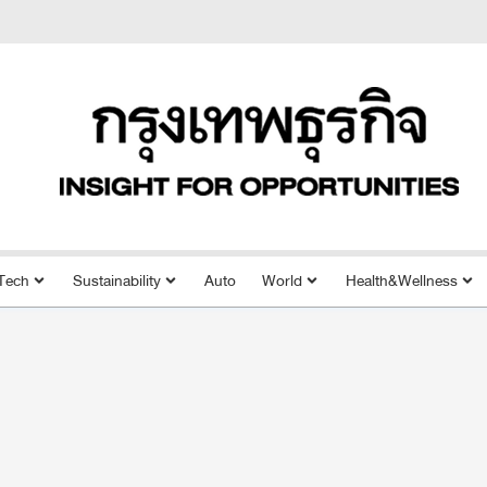
Tech
Sustainability
Auto
World
Health&Wellness