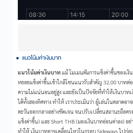
แนวโน้มค่าเงินบาท
แนวโน้มค่าเงินบาท
แม้ โมเมนตัมการแข็งค่าขึ้นของเงิ
ทยอยแข็งค่าขึ้นเข้าใกล้โซนแนวรับสำคัญ 32.00 บาทต่
ความไม่แน่นอนอยู่สูง และยังเป็นปัจจัยที่ทำให้เงินบาท
ได้ทั้งสองทิศทาง ทำให้ เราประเมินว่า ผู้เล่นในตลาดอา
ตะวันออกกลางอย่างชัดเจน จนปรับเปลี่ยนสถานะถือครอ
แข็งค่าขึ้น) และ Short THB (มองเงินบาทอ่อนค่าลง) อย
ทำให้ เงินบาทอาจเคลื่อนไหวในกรอบ Sideways ไปก่อนไ