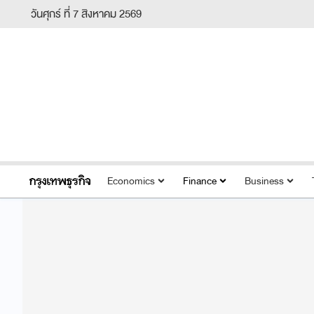
วันศุกร์ ที่ 7 สิงหาคม 2569
Economics
Finance
Business