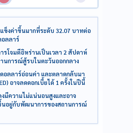
 แข็งค่าขึ้นมากที่ระดับ 32.07 บาทต่อ
อดอลลาร์
การโจมตีอิหร่านเป็นเวลา 2 สัปดาห์
ถานการณ์สู้รบในตะวันออกกลาง
ินดอลลาร์อ่อนค่า และตลาดกลับมา
 อาจลดดอกเบี้ยได้ 1 ครั้งในปีนี้
งคงมีความไม่แน่นอนสูงและอาจ
ขึ้นอยู่กับพัฒนาการของสถานการณ์