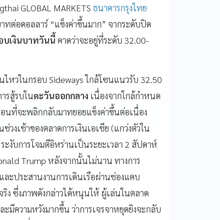
rungthai GLOBAL MARKETS
ธนาคารกรุงไทย
7 บาทต่อดอลลาร์ “แข็งค่าขึ้นมาก” จากระดับปิด
บเงินบาทวันนี้
คาดว่าจะอยู่ที่ระดับ 32.00-
นไหวในกรอบ Sideways ใกล้โซนแนวรับ 32.50
ารสู้รบใน
ตะวันออกกลาง
เนื่องจากใกล้กำหนด
อนที่จะพลิกกลับมาทยอยแข็งค่าขึ้นต่อเนื่อง
่วงเช้าของตลาดการเงินเอเชีย (แกว่งตัวใน
ระงับการโจมตีอิหร่านเป็นระยะเวลา 2 สัปดาห์
onald Trump หลังจากนั้นไม่นาน ทางการ
ต้และประสานงานการเดินเรือผ่านช่องแคบ
ง ซึ่งภาพดังกล่าวได้หนุนให้ ผู้เล่นในตลาด
ีความหวังมากขึ้น ว่าการเจรจาหยุดยิงจะกลับ