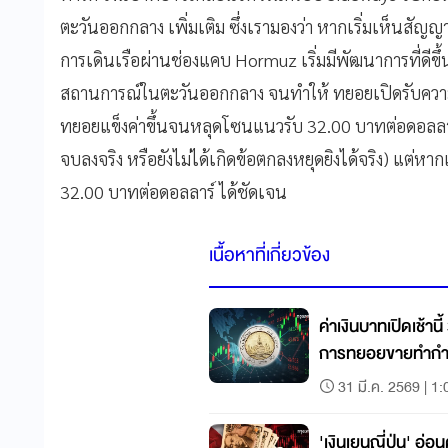
ตะวันออกกลาง เพิ่มเติม ซึ่งเรามองว่า หากเริ่มเห็นสัญญ
การเดินเรือผ่านช่องแคบ Hormuz เริ่มมีพัฒนาการที่ดีขึ้
สถานการณ์ในตะวันออกกลาง จนทำให้ ทยอยเปิดรับความเส
ทยอยแข็งค่าขึ้นจนหลุดโซนแนวรับ 32.00 บาทต่อดอลลาร์
จบลงจริง หรือยังไม่ได้เกิดข้อตกลงหยุดยิงได้จริง) แต่ห
32.00 บาทต่อดอลลาร์ ได้ชัดเจน
เนื้อหาที่เกี่ยวข้อง
ค่าเงินบาทเปิดเช้านี้ 31 มี.
การทยอยขายทำกำ
31 มี.ค. 2569 | 1:
'เงินเยนญี่ปุ่น' อ่อ