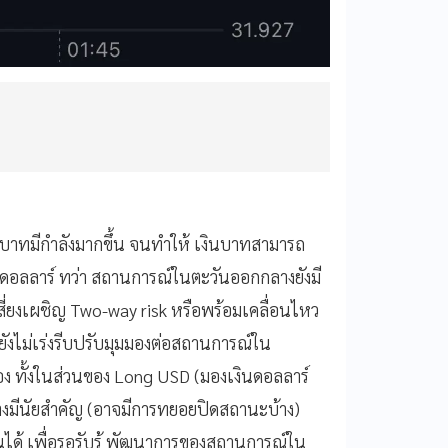
นบาทมีกำลังมากขึ้น จนทำให้ เงินบาทสามารถ
อดอลลาร์ ทว่า สถานการณ์ในตะวันออกกลางยังมี
เสี่ยงเผชิญ Two-way risk หรือพร้อมเคลื่อนไหว
จยังไม่เร่งรีบปรับมุมมองต่อสถานการณ์ใน
ง ทั้งในส่วนของ Long USD (มองเงินดอลลาร์
่างมีนัยสำคัญ (อาจมีการทยอยปิดสถานะบ้าง)
ด้ เพื่อรอรับรู้ พัฒนาการของสถานการณ์ใน