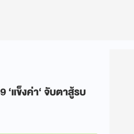
69 ‘แข็งค่า‘ จับตาสู้รบ