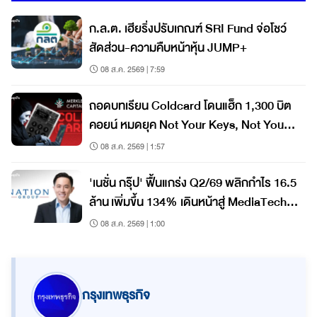
ก.ล.ต. เฮียริ่งปรับเกณฑ์ SRI Fund จ่อโชว์
สัดส่วน-ความคืบหน้าหุ้น JUMP+
08 ส.ค. 2569 | 7:59
ถอดบทเรียน Coldcard โดนแฮ็ก 1,300 บิต
คอยน์ หมดยุค Not Your Keys, Not Your
Coins?
08 ส.ค. 2569 | 1:57
'เนชั่น กรุ๊ป' ฟื้นแกร่ง Q2/69 พลิกกำไร 16.5
ล้าน เพิ่มขึ้น 134% เดินหน้าสู่ MediaTech
เต็มรูปแบบ
08 ส.ค. 2569 | 1:00
กรุงเทพธุรกิจ