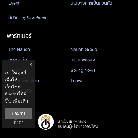
Event
นโยบายการเป็นส่วนตัว
นิยาย
by KaweBook
พาร์ทเนอร์
The Nation
Nation Group
คม ชัด ลึก
กรุงเทพธุรกิจ
×
Nation
Spring News
เราใช้คุกกี้
เพื่อให้
Thainewsonline
Tnews
เว็บไซต์
ฐานเศรษฐกิจ
ทำงานได้ดี
ขึ้น
เพิ่มเติม
ยอมรับ
ตั้งค่า