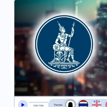
สลับเสียงอ่าน
0
:
00
/
0
:
00