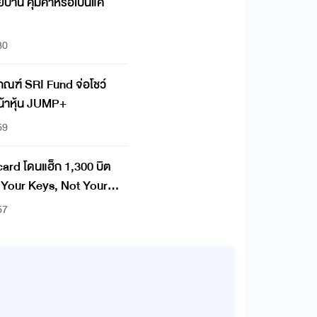
้าน คุ้มค่าหรือเป็นแค่
?
30
บเกณฑ์ SRI Fund จ่อโชว์
น้าหุ้น JUMP+
59
ard โดนแฮ็ก 1,300 บิต
57