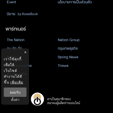
Event
นโยบายการเป็นส่วนตัว
นิยาย
by KaweBook
พาร์ทเนอร์
The Nation
Nation Group
คม ชัด ลึก
กรุงเทพธุรกิจ
×
Nation
Spring News
เราใช้คุกกี้
เพื่อให้
Thainewsonline
Tnews
เว็บไซต์
ฐานเศรษฐกิจ
ทำงานได้ดี
ขึ้น
เพิ่มเติม
ยอมรับ
ตั้งค่า