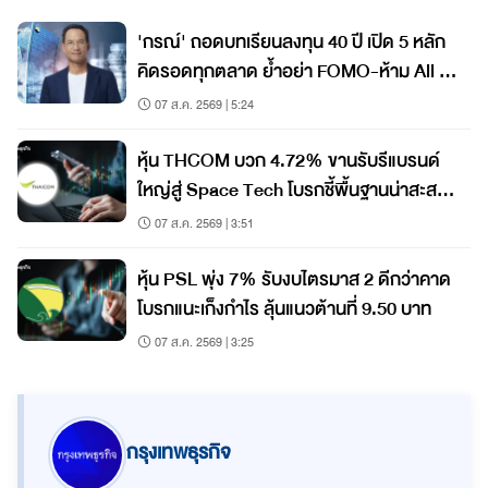
'กรณ์' ถอดบทเรียนลงทุน 40 ปี เปิด 5 หลัก
คิดรอดทุกตลาด ย้ำอย่า FOMO-ห้าม All In
วินัยคือกุญแจสร้างมั่งคั่ง
07 ส.ค. 2569 | 5:24
หุ้น THCOM บวก 4.72% ขานรับรีแบรนด์
ใหญ่สู่ Space Tech โบรกชี้พื้นฐานน่าสะสม
ราคายังมีอัพไซด์
07 ส.ค. 2569 | 3:51
หุ้น PSL พุ่ง 7% รับงบไตรมาส 2 ดีกว่าคาด
โบรกแนะเก็งกำไร ลุ้นแนวต้านที่ 9.50 บาท
07 ส.ค. 2569 | 3:25
กรุงเทพธุรกิจ