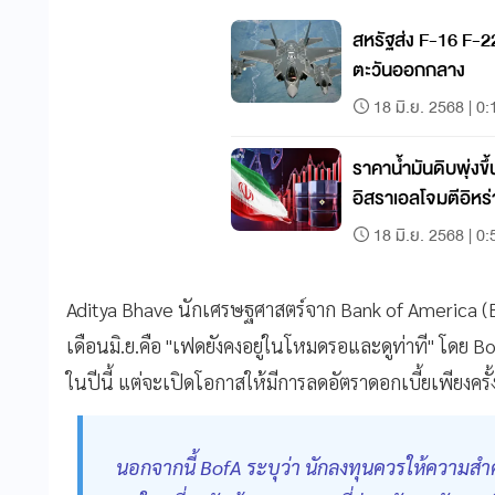
สหรัฐส่ง F-16 F-2
ตะวันออกกลาง
18 มิ.ย. 2568 | 0:
ราคาน้ำมันดิบพุ่งข
อิสราเอลโจมตีอิหร
18 มิ.ย. 2568 | 0:
Aditya Bhave นักเศรษฐศาสตร์จาก Bank of America (B
เดือนมิ.ย.คือ "เฟดยังคงอยู่ในโหมดรอและดูท่าที" โดย B
ในปีนี้ แต่จะเปิดโอกาสให้มีการลดอัตราดอกเบี้ยเพียงครั้
นอกจากนี้ BofA ระบุว่า นักลงทุนควรให้ความส