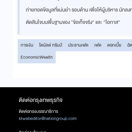
ถ่ายทอดข้อมูลที่แม่นยำ รอบด้าน เพื่อให้ผู้บริหาร นักล
ตัดสินใจบนพื้นฐานของ “ข้อเท็จจริง” และ “โอกาส”
การเงิน
โดนัลด์ ทรัมป์
ประธานเฟด
เฟด
ดอกเบี้ย
อั
EconomicWealth
ติดต่อกรุงเทพธุรกิจ
ติดต่อกองบรรณาธิการ
ktwebeditor@nationgroup.com