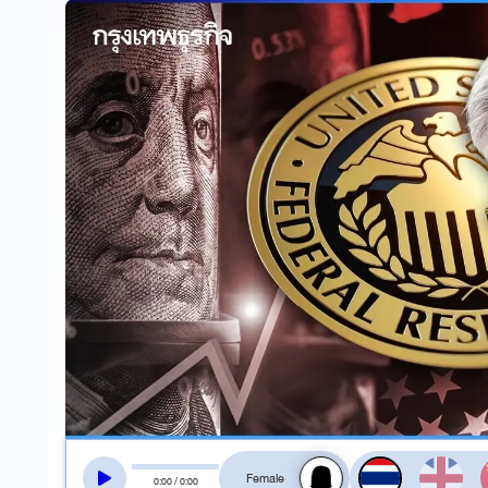
สลับเสียงอ่าน
0
:
00
/
0
:
00