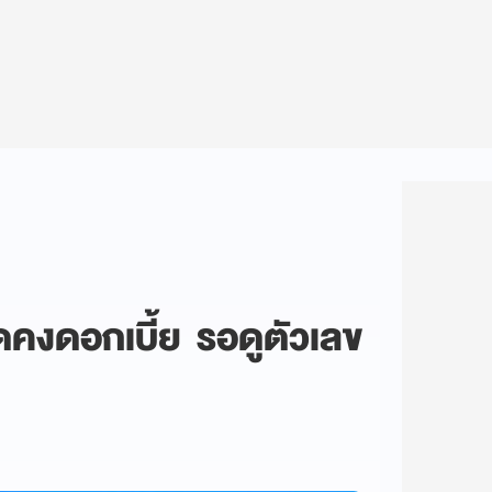
าดคงดอกเบี้ย รอดูตัวเลข