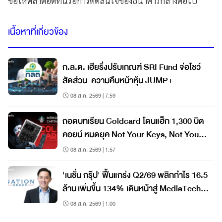
ขอให้ตลาดอดทนรอการตัดสินใจของธนาคารกลางต่อไป
เนื้อหาที่เกี่ยวข้อง
ก.ล.ต. เฮียริ่งปรับเกณฑ์ SRI Fund จ่อโชว์
สัดส่วน-ความคืบหน้าหุ้น JUMP+
08 ส.ค. 2569 | 7:59
ถอดบทเรียน Coldcard โดนแฮ็ก 1,300 บิต
คอยน์ หมดยุค Not Your Keys, Not Your
Coins?
08 ส.ค. 2569 | 1:57
'เนชั่น กรุ๊ป' ฟื้นแกร่ง Q2/69 พลิกกำไร 16.5
ล้าน เพิ่มขึ้น 134% เดินหน้าสู่ MediaTech
เต็มรูปแบบ
08 ส.ค. 2569 | 1:00