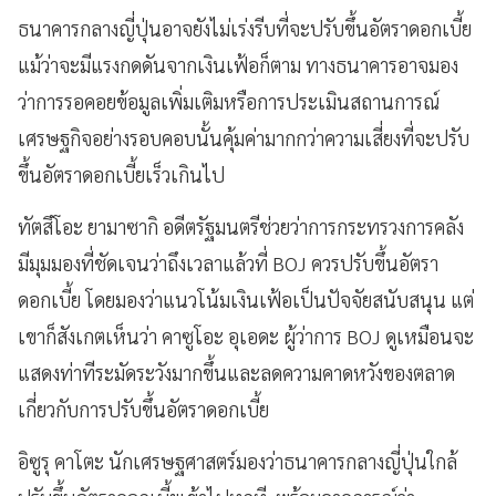
ธนาคารกลางญี่ปุ่นอาจยังไม่เร่งรีบที่จะปรับขึ้นอัตราดอกเบี้ย
แม้ว่าจะมีแรงกดดันจากเงินเฟ้อก็ตาม ทางธนาคารอาจมอง
ว่าการรอคอยข้อมูลเพิ่มเติมหรือการประเมินสถานการณ์
เศรษฐกิจอย่างรอบคอบนั้นคุ้มค่ามากกว่าความเสี่ยงที่จะปรับ
ขึ้นอัตราดอกเบี้ยเร็วเกินไป
ทัตสึโอะ ยามาซากิ อดีตรัฐมนตรีช่วยว่าการกระทรวงการคลัง
มีมุมมองที่ชัดเจนว่าถึงเวลาแล้วที่ BOJ ควรปรับขึ้นอัตรา
ดอกเบี้ย โดยมองว่าแนวโน้มเงินเฟ้อเป็นปัจจัยสนับสนุน แต่
เขาก็สังเกตเห็นว่า คาซูโอะ อุเอดะ ผู้ว่าการ BOJ ดูเหมือนจะ
แสดงท่าทีระมัดระวังมากขึ้นและลดความคาดหวังของตลาด
เกี่ยวกับการปรับขึ้นอัตราดอกเบี้ย
อิซูรุ คาโตะ นักเศรษฐศาสตร์มองว่าธนาคารกลางญี่ปุ่นใกล้