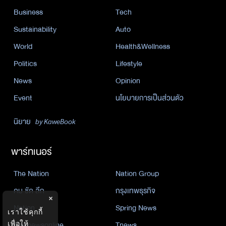
Business
Tech
Sustainability
Auto
World
Health&Wellness
Politics
Lifestyle
News
Opinion
Event
นโยบายการเป็นส่วนตัว
นิยาย
by KaweBook
พาร์ทเนอร์
The Nation
Nation Group
คม ชัด ลึก
กรุงเทพธุรกิจ
×
Nation
Spring News
เราใช้คุกกี้
เพื่อให้
Thainewsonline
Tnews