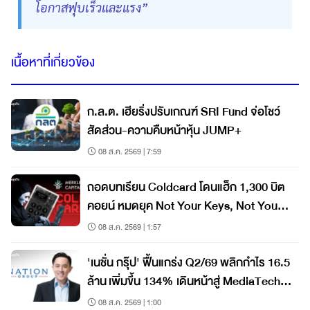
โอกาสฟุบเร็วและแรง”
เนื้อหาที่เกี่ยวข้อง
ก.ล.ต. เฮียริ่งปรับเกณฑ์ SRI Fund จ่อโชว์
สัดส่วน-ความคืบหน้าหุ้น JUMP+
08 ส.ค. 2569 | 7:59
ถอดบทเรียน Coldcard โดนแฮ็ก 1,300 บิต
คอยน์ หมดยุค Not Your Keys, Not Your
Coins?
08 ส.ค. 2569 | 1:57
'เนชั่น กรุ๊ป' ฟื้นแกร่ง Q2/69 พลิกกำไร 16.5
ล้าน เพิ่มขึ้น 134% เดินหน้าสู่ MediaTech
เต็มรูปแบบ
08 ส.ค. 2569 | 1:00