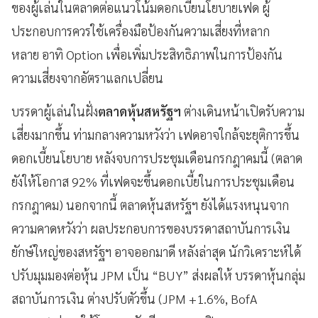
ของผู้เล่นในตลาดต่อแนวโน้มดอกเบี้ยนโยบายเฟด ผู้
ประกอบการควรใช้เครื่องมือป้องกันความเสี่ยงที่หลาก
หลาย อาทิ Option เพื่อเพิ่มประสิทธิภาพในการป้องกัน
ความเสี่ยงจากอัตราแลกเปลี่ยน
บรรดาผู้เล่นในฝั่ง
ตลาดหุ้นสหรัฐฯ
ต่างเดินหน้าเปิดรับความ
เสี่ยงมากขึ้น ท่ามกลางความหวังว่า เฟดอาจใกล้จะยุติการขึ้น
ดอกเบี้ยนโยบาย หลังจบการประชุมเดือนกรกฎาคมนี้ (ตลาด
ยังให้โอกาส 92% ที่เฟดจะขึ้นดอกเบี้ยในการประชุมเดือน
กรกฎาคม) นอกจากนี้ ตลาดหุ้นสหรัฐฯ ยังได้แรงหนุนจาก
ความคาดหวังว่า ผลประกอบการของบรรดาสถาบันการเงิน
ยักษ์ใหญ่ของสหรัฐฯ อาจออกมาดี หลังล่าสุด นักวิเคราะห์ได้
ปรับมุมมองต่อหุ้น JPM เป็น “BUY” ส่งผลให้ บรรดาหุ้นกลุ่ม
สถาบันการเงิน ต่างปรับตัวขึ้น (JPM +1.6%, BofA