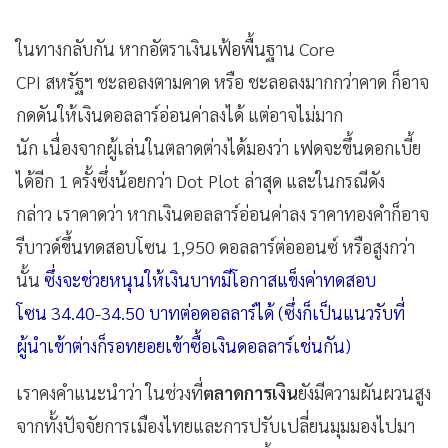
ในทางกลับกัน หากอัตราเงินเฟ้อพื้นฐาน Core
CPI สหรัฐฯ ชะลอลงตามคาด หรือ ชะลอลงมากกว่าคาด ก็อาจ
กดดันให้เงินดอลลาร์อ่อนค่าลงได้ แต่อาจไม่มาก
นัก เนื่องจากผู้เล่นในตลาดต่างได้มองว่า เฟดจะขึ้นดอกเบี้ย
ได้อีก 1 ครั้งซึ่งน้อยกว่า Dot Plot ล่าสุด และในกรณีดัง
กล่าว เราคาดว่า หากเงินดอลลาร์อ่อนค่าลง ราคาทองคำก็อาจ
รีบาวด์ขึ้นทดสอบโซน 1,950 ดอลลาร์ต่อออนซ์ หรือสูงกว่า
นั้น
ซึ่งจะช่วยหนุนให้เงินบาทมีโอกาสแข็งค่าทดสอบ
โซน 34.40-34.50 บาทต่อดอลลาร์ได้ (ซึ่งก็เป็นแนวรับที่
ผู้นำเข้าต่างก็รอทยอยเข้าซื้อเงินดอลลาร์เช่นกัน)
เราคงคำแนะนำว่า ในช่วงที่
ตลาดการเงิน
ยังมีความผันผวนสูง
จากทั้งปัจจัยการเมืองไทยและการปรับเปลี่ยนมุมมองไปมา