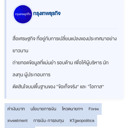
กรุงเทพธุรกิจ
สื่อเศรษฐกิจ ที่อยู่กับการเปลี่ยนแปลงของประเทศมาอย่าง
ยาวนาน
ถ่ายทอดข้อมูลที่แม่นยำ รอบด้าน เพื่อให้ผู้บริหาร นัก
ลงทุน ผู้ประกอบการ
ตัดสินใจบนพื้นฐานของ “ข้อเท็จจริง” และ “โอกาส”
ค่าเงินบาท
นโยบายการเงิน
โหวตนายกฯ
Forex
investment
การเงิน-การลงทุน
KTgeopolitics