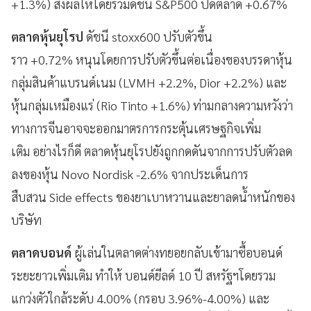
+1.3%) ส่งผลให้โดยรวมดัชนี S&P500 ปิดตลาด +0.67%
ตลาดหุ้นยุโรป
ดัชนี stoxx600 ปรับตัวขึ้น
ราว +0.72% หนุนโดยการปรับตัวขึ้นต่อเนื่องของบรรดาหุ้น
กลุ่มสินค้าแบรนด์เนม (LVMH +2.2%, Dior +2.2%) และ
หุ้นกลุ่มเหมืองแร่ (Rio Tinto +1.6%) ท่ามกลางความหวังว่า
ทางการจีนอาจจะออกมาตรการกระตุ้นเศรษฐกิจเพิ่ม
เติม อย่างไรก็ดี ตลาดหุ้นยุโรปยังถูกกดดันจากการปรับตัวลด
ลงของหุ้น Novo Nordisk -2.6% จากประเด็นการ
สืบสวน Side effects ของยาเบาหวานและยาลดน้ำหนักของ
บริษัท
ตลาดบอนด์
ผู้เล่นในตลาดต่างทยอยกลับเข้ามาซื้อบอนด์
ระยะยาวเพิ่มเติม ทำให้ บอนด์ยีลด์ 10 ปี สหรัฐฯโดยรวม
แกว่งตัวใกล้ระดับ 4.00% (กรอบ 3.96%-4.00%) และ