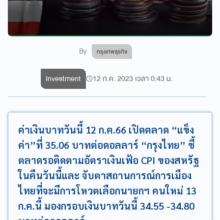
By
กรุงเทพธุรกิจ
Investment
12 ก.ค. 2023 เวลา 0:43 น.
ค่าเงินบาทวันนี้ 12 ก.ค.66 เปิดตลาด “แข็ง
ค่า”ที่ 35.06 บาทต่อดอลลาร์ “กรุงไทย” ชี้
ตลาดรอติดตามอัตราเงินเฟ้อ CPI ของสหรัฐ
ในคืนวันนี้และ จับตาสถานการณ์การเมือง
ไทยที่จะมีการโหวตเลือกนายกฯ คนใหม่ 13
ก.ค.นี้ มองกรอบเงินบาทวันนี้ 34.55 -34.80