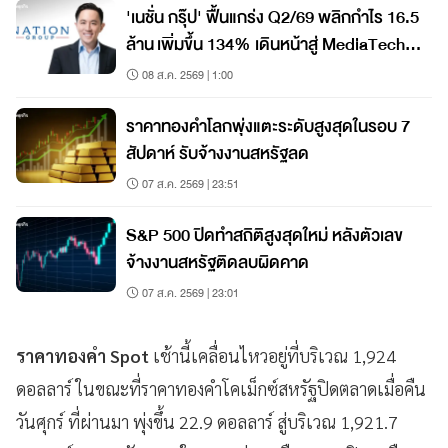
'เนชั่น กรุ๊ป' ฟื้นแกร่ง Q2/69 พลิกกำไร 16.5
ล้าน เพิ่มขึ้น 134% เดินหน้าสู่ MediaTech
เต็มรูปแบบ
08 ส.ค. 2569 | 1:00
ราคาทองคำโลกพุ่งแตะระดับสูงสุดในรอบ 7
สัปดาห์ รับจ้างงานสหรัฐลด
07 ส.ค. 2569 | 23:51
S&P 500 ปิดทำสถิติสูงสุดใหม่ หลังตัวเลข
จ้างงานสหรัฐติดลบผิดคาด
07 ส.ค. 2569 | 23:01
ราคาทองคำ Spot
เช้านี้เคลื่อนไหวอยู่ที่บริเวณ 1,924
ดอลลาร์ ในขณะที่ราคาทองคำโคเม็กซ์สหรัฐปิดตลาดเมื่อคืน
วันศุกร์ ที่ผ่านมา พุ่งขึ้น 22.9 ดอลลาร์ สู่บริเวณ 1,921.7