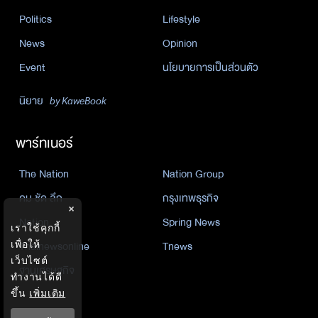
Politics
Lifestyle
News
Opinion
Event
นโยบายการเป็นส่วนตัว
นิยาย
by KaweBook
พาร์ทเนอร์
The Nation
Nation Group
คม ชัด ลึก
กรุงเทพธุรกิจ
×
Nation
Spring News
เราใช้คุกกี้
Thainewsonline
Tnews
เพื่อให้
เว็บไซต์
ฐานเศรษฐกิจ
ทำงานได้ดี
ขึ้น
เพิ่มเติม