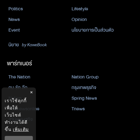
Politics
Lifestyle
News
Opinion
Event
นโยบายการเป็นส่วนตัว
นิยาย
by KaweBook
พาร์ทเนอร์
The Nation
Nation Group
คม ชัด ลึก
กรุงเทพธุรกิจ
×
Nation
Spring News
เราใช้คุกกี้
เพื่อให้
Thainewsonline
Tnews
เว็บไซต์
ฐานเศรษฐกิจ
ทำงานได้ดี
ขึ้น
เพิ่มเติม