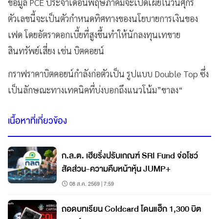
ข้อมูล PCE ประจำเดือนพฤษภาคมจะเปิดเผยในวันศุกร์
ตัวเลขนี้จะเป็นตัวกำหนดทิศทางของนโยบายการเงินของ
เฟด โดยอัตราดอกเบี้ยที่สูงขึ้นทำให้นักลงทุนเทขาย
สินทรัพย์เสี่ยง เช่น บิตคอยน์
กราฟราคาบิตคอยน์กำลังก่อตัวเป็น รูปแบบ Double Top ซึ่ง
เป็นลักษณะทางเทคนิคที่บ่งบอกถึงแนวโน้ม”ขาลง“
เนื้อหาที่เกี่ยวข้อง
ก.ล.ต. เฮียริ่งปรับเกณฑ์ SRI Fund จ่อโชว์
สัดส่วน-ความคืบหน้าหุ้น JUMP+
08 ส.ค. 2569 | 7:59
ถอดบทเรียน Coldcard โดนแฮ็ก 1,300 บิต