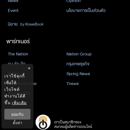
News
Opinion
Event
นโยบายการเป็นส่วนตัว
นิยาย
by KaweBook
พาร์ทเนอร์
The Nation
Nation Group
คม ชัด ลึก
กรุงเทพธุรกิจ
×
Nation
Spring News
เราใช้คุกกี้
Thainewsonline
Tnews
เพื่อให้
เว็บไซต์
ฐานเศรษฐกิจ
ทำงานได้ดี
ขึ้น
เพิ่มเติม
ยอมรับ
ตั้งค่า