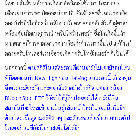
โดยปกติแล้ว หลังจากเกิดฮาล์ฟวิ่งจะใช้เวลาประมาณ 6
เดือนจนกว่าราคาบิตคอยน์จะปรับตัวเข้าสู่ขาขึ้นจนราคาบิต
คอยน์ทำนิวไฮอีกครั้ง หลังจากนั้นตลาดจะกลับตัวเข้าสู่ขาลง
พร้อมกับเกิดเหตุการณ์ “คริปโทวินเทอร์” ซึ่งมักเกิดขึ้นถ้า
หากตลาดมีการคาดเดาราคา หรือเก็งกำไรมากขึ้นไป แต่ถ้าไม่
ตลาดคริปโทเคอร์เรนซีอาจเกิด “คริปโทซัมเมอร์” ก็เป็นได้
นอกจากนี้
ตามสถิติในแต่ละรอบที่ผ่านมายังไม่เคยมีรอบไหน
ที่บิตคอยน์ทำ New High ก่อน Halving แบบรอบนี้ นักลงทุน
จึงควรระมัดระวัง และคอยจับตาอย่างใกล้ชิด แต่อย่างน้อย
Bitcoin Spot ETF ก็ยังทำให้รู้สึกปลอดภัยได้ว่ายังมีเงิน
สถาบันที่จะไหลเข้ามาเป็นผู้เล่นหน้าใหม่ในรอบนี้เพิ่มอีก
ด้วย โดยเมื่อดูตามสถิติต่างๆ และตัวเลขแล้วเชื่อว่าวงการคริป
โทเคอร์เรนซียังมีโอกาสเติบโตได้อีก