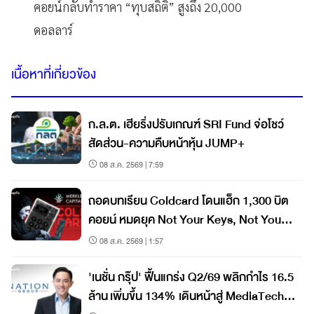
คอยน์กลับทำราคา “ทุบสถิติ” สูงถึง 20,000
ดอลลาร์
เนื้อหาที่เกี่ยวข้อง
ก.ล.ต. เฮียริ่งปรับเกณฑ์ SRI Fund จ่อโชว์
สัดส่วน-ความคืบหน้าหุ้น JUMP+
08 ส.ค. 2569 | 7:59
ถอดบทเรียน Coldcard โดนแฮ็ก 1,300 บิต
คอยน์ หมดยุค Not Your Keys, Not Your
Coins?
08 ส.ค. 2569 | 1:57
'เนชั่น กรุ๊ป' ฟื้นแกร่ง Q2/69 พลิกกำไร 16.5
ล้าน เพิ่มขึ้น 134% เดินหน้าสู่ MediaTech