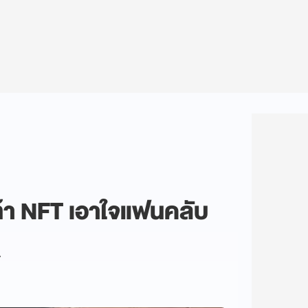
า NFT เอาใจแฟนคลับ
A