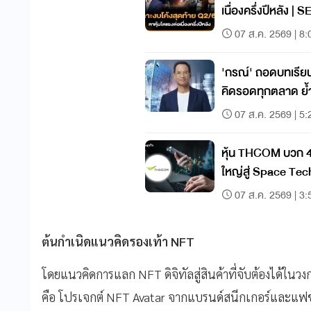
เนื่องครึ่งปีหลัง |
07 ส.ค. 2569 | 8:
'กรณ์' ถอดบทเรียนล
คิดรอดทุกตลาด ย้
วินัยคือกุญแจสร้างมั
07 ส.ค. 2569 | 5:
หุ้น THCOM บวก 4
ใหญ่สู่ Space Tech
ราคายังมีอัพไซด์
07 ส.ค. 2569 | 3:
ต้นกำเนิดแนวคิดรองเท้า NFT
โดยแนวคิดการแลก NFT ดิจิทัลสู่สินค้าที่จับต้องได้ใ
คือ โปรเจกต์ NFT Avatar จากแบรนด์สนีกเกอร์และแฟชั่น