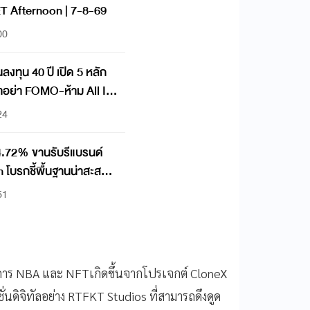
 SET Afternoon | 7-8-69
00
งทุน 40 ปี เปิด 5 หลัก
ำอย่า FOMO-ห้าม All In
่งคั่ง
24
.72% ขานรับรีแบรนด์
 โบรกชี้พื้นฐานน่าสะสม
51
นวงการ NBA และ NFTเกิดขึ้นจากโปรเจกต์ CloneX
ดิจิทัลอย่าง RTFKT Studios ที่สามารถดึงดูด