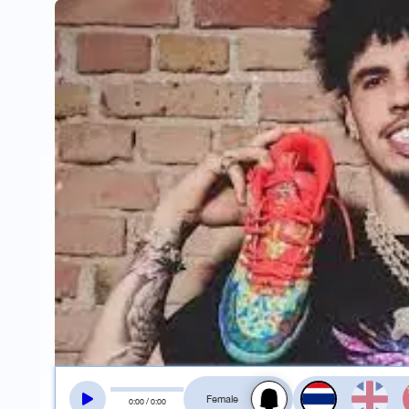
สลับเสียงอ่าน
0
:
00
/
0
:
00