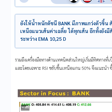
ยังให้น้ำหนักดัชนี BANK มีภาพแกว่งตัวขึ้น ส
เหนือแนวเส้นค่าเฉลี่ย ได้ทุกเส้น อีกทั้งยั
ระหว่าง EMA 10,25 D
รวมถึงเครื่องมือทางด้านเทคนิคส่วนใหญ่เริ่มมีทิศทางท
และโดยเฉพาะ RSI ขยับขึ้นเหนือแกน 50% จึงแนะนำ ซื้