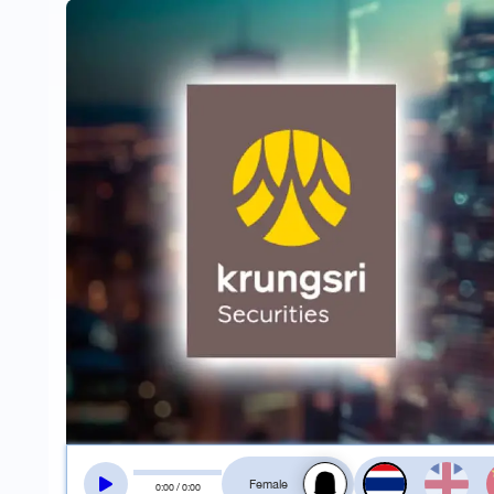
สลับเสียงอ่าน
0
:
00
/
0
:
00