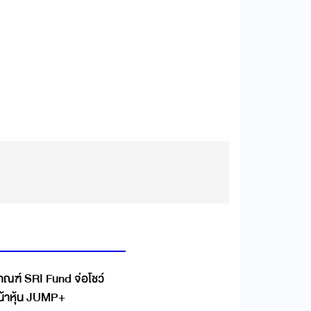
บเกณฑ์ SRI Fund จ่อโชว์
น้าหุ้น JUMP+