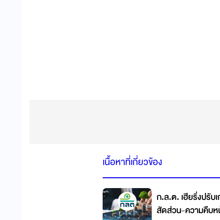
เนื้อหาที่เกี่ยวข้อง
ก.ล.ต. เฮียริ่งปรั
สัดส่วน-ความคืบห