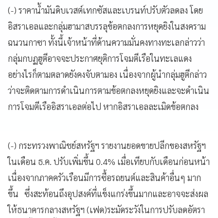
(-) ราคาน้ำมันดิบเวสต์เทกซัสและเบรนท์ปรับตัวลดลง โดย
อิสราเอลและกลุ่มฮามาสบรรลุข้อตกลงการหยุดยิงในสงคราม
ฉนวนกาซา ทั้งนี้เจ้าหน้าที่ด้านความมั่นคงทางทะเลกล่าวว่า
กลุ่มกบฏฮูตีอาจจะประกาศยุติการโจมตีเรือในทะเลแดง
อย่างไรก็ตามตลาดยังคงจับตามอง เนื่องจากผู้นำกลุ่มฮูตีกล่าว
ว่าจะติดตามการดำเนินการตามข้อตกลงหยุดยิงและจะดำเนิน
การโจมตีเรืออิสราเอลต่อไป หากอิสราเอลละเมิดข้อตกลง
(-) กระทรวงพาณิชย์สหรัฐฯ รายงานยอดขายปลีกของสหรัฐฯ
ในเดือน ธ.ค. ปรับเพิ่มขึ้น 0.4% เมื่อเทียบกับเดือนก่อนหน้า
เนื่องจากภาคครัวเรือนมีการซื้อรถยนต์และสินค้าอื่นๆ มาก
ขึ้น ซึ่งสะท้อนถึงอุปสงค์ที่แข็งแกร่งขึ้นมากและอาจจะส่งผล
ให้ธนาคารกลางสหรัฐฯ (เฟด)ระมัดระวังในการปรับลดอัตรา