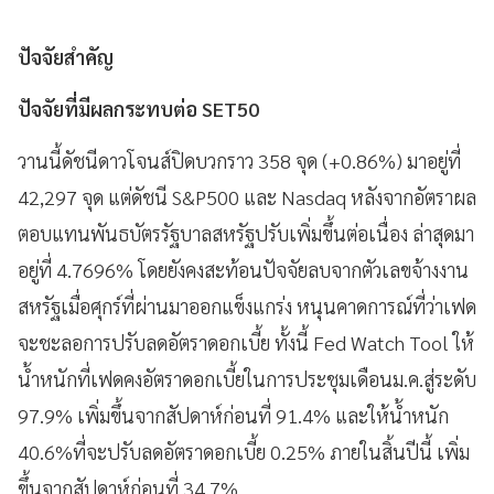
ปัจจัยสำคัญ
ปัจจัยที่มีผลกระทบต่อ SET50
วานนี้ดัชนีดาวโจนส์ปิดบวกราว 358 จุด (+0.86%) มาอยู่ที่
42,297 จุด แต่ดัชนี S&P500 และ Nasdaq หลังจากอัตราผล
ตอบแทนพันธบัตรรัฐบาลสหรัฐปรับเพิ่มขึ้นต่อเนื่อง ล่าสุดมา
อยู่ที่ 4.7696% โดยยังคงสะท้อนปัจจัยลบจากตัวเลขจ้างงาน
สหรัฐเมื่อศุกร์ที่ผ่านมาออกแข็งแกร่ง หนุนคาดการณ์ที่ว่าเฟด
จะชะลอการปรับลดอัตราดอกเบี้ย ทั้งนี้ Fed Watch Tool ให้
น้ำหนักที่เฟดคงอัตราดอกเบี้ยในการประชุมเดือนม.ค.สู่ระดับ
97.9% เพิ่มขึ้นจากสัปดาห์ก่อนที่ 91.4% และให้น้ำหนัก
40.6%ที่จะปรับลดอัตราดอกเบี้ย 0.25% ภายในสิ้นปีนี้ เพิ่ม
ขึ้นจากสัปดาห์ก่อนที่ 34.7%