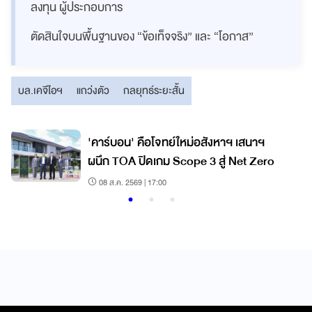
ลงทุน ผู้ประกอบการ
ตัดสินใจบนพื้นฐานของ “ข้อเท็จจริง” และ “โอกาส”
บล.เคจีไอฯ
แกว่งตัว
กลยุทธ์ระยะสั้น
'คาร์บอน' คือโจทย์ใหม่อสังหาฯ เสนาฯ
ผนึก TOA ปิดเกม Scope 3 สู่ Net Zero
08 ส.ค. 2569 | 17:00