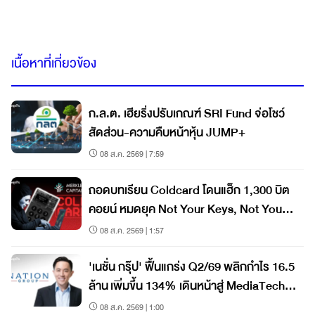
เนื้อหาที่เกี่ยวข้อง
ก.ล.ต. เฮียริ่งปรับเกณฑ์ SRI Fund จ่อโชว์
สัดส่วน-ความคืบหน้าหุ้น JUMP+
08 ส.ค. 2569 | 7:59
ถอดบทเรียน Coldcard โดนแฮ็ก 1,300 บิต
คอยน์ หมดยุค Not Your Keys, Not Your
Coins?
08 ส.ค. 2569 | 1:57
'เนชั่น กรุ๊ป' ฟื้นแกร่ง Q2/69 พลิกกำไร 16.5
ล้าน เพิ่มขึ้น 134% เดินหน้าสู่ MediaTech
เต็มรูปแบบ
08 ส.ค. 2569 | 1:00