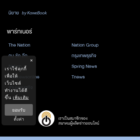
นิยาย
by KaweBook
พาร์ทเนอร์
The Nation
Nation Group
คม ชัด ลึก
กรุงเทพธุรกิจ
×
Nation
Spring News
เราใช้คุกกี้
Thainewsonline
Tnews
เพื่อให้
เว็บไซต์
ฐานเศรษฐกิจ
ทำงานได้ดี
ขึ้น
เพิ่มเติม
ยอมรับ
ตั้งค่า