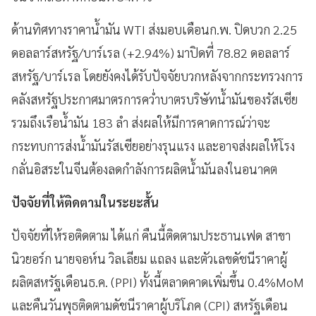
ด้านทิศทางราคาน้ำมัน WTI ส่งมอบเดือนก.พ. ปิดบวก 2.25
ดอลลาร์สหรัฐ/บาร์เรล (+2.94%) มาปิดที่ 78.82 ดอลลาร์
สหรัฐ/บาร์เรล โดยยังคงได้รับปัจจัยบวกหลังจากกระทรวงการ
คลังสหรัฐประกาศมาตรการคว่ำบาตรบริษัทน้ำมันของรัสเซีย
รวมถึงเรือน้ำมัน 183 ลำ ส่งผลให้มีการคาดการณ์ว่าจะ
กระทบการส่งน้ำมันรัสเซียอย่างรุนแรง และอาจส่งผลให้โรง
กลั่นอิสระในจีนต้องลดกำลังการผลิตน้ำมันลงในอนาคต
ปัจจัยที่ให้ติดตามในระยะสั้น
ปัจจัยที่ให้รอติดตาม ได้แก่ คืนนี้ติดตามประธานเฟด สาขา
นิวยอร์ก นายจอห์น วิลเลียม แถลง และตัวเลขดัชนีราคาผู้
ผลิตสหรัฐเดือนธ.ค. (PPI) ทั้งนี้ตลาดคาดเพิ่มขึ้น 0.4%MoM
และคืนวันพุธติดตามดัชนีราคาผู้บริโภค (CPI) สหรัฐเดือน