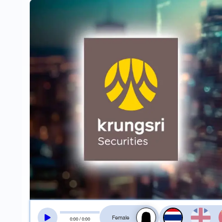
สลับเสียงอ่าน
0
:
00
/
0
:
00