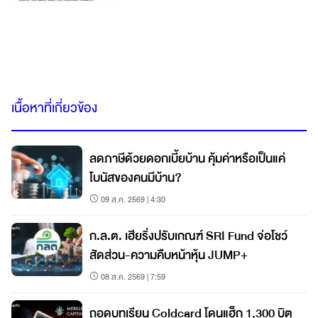
เนื้อหาที่เกี่ยวข้อง
ลดภาษีด้วยดอกเบี้ยบ้าน คุ้มค่าหรือเป็นแค่
โบนัสของคนมีบ้าน?
09 ส.ค. 2569 | 4:30
ก.ล.ต. เฮียริ่งปรับเกณฑ์ SRI Fund จ่อโชว์
สัดส่วน-ความคืบหน้าหุ้น JUMP+
08 ส.ค. 2569 | 7:59
ถอดบทเรียน Coldcard โดนแฮ็ก 1,300 บิต