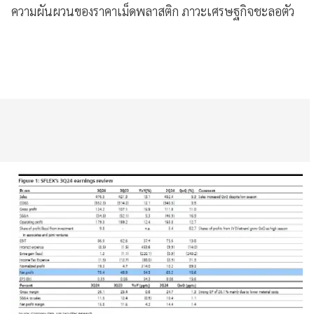
ความผันผวนของราคาเม็ดพลาสติก ภาวะเศรษฐกิจชะลอตัว