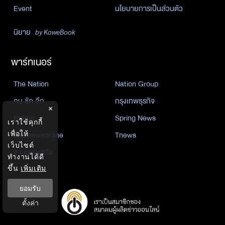
Event
นโยบายการเป็นส่วนตัว
นิยาย
by KaweBook
พาร์ทเนอร์
The Nation
Nation Group
คม ชัด ลึก
กรุงเทพธุรกิจ
×
Nation
Spring News
เราใช้คุกกี้
Thainewsonline
Tnews
เพื่อให้
เว็บไซต์
ฐานเศรษฐกิจ
ทำงานได้ดี
ขึ้น
เพิ่มเติม
ยอมรับ
ตั้งค่า