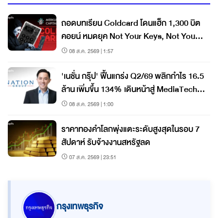
ถอดบทเรียน Coldcard โดนแฮ็ก 1,300 บิต
คอยน์ หมดยุค Not Your Keys, Not Your
Coins?
08 ส.ค. 2569 | 1:57
'เนชั่น กรุ๊ป' ฟื้นแกร่ง Q2/69 พลิกกำไร 16.5
ล้าน เพิ่มขึ้น 134% เดินหน้าสู่ MediaTech
เต็มรูปแบบ
08 ส.ค. 2569 | 1:00
ราคาทองคำโลกพุ่งแตะระดับสูงสุดในรอบ 7
สัปดาห์ รับจ้างงานสหรัฐลด
07 ส.ค. 2569 | 23:51
กรุงเทพธุรกิจ