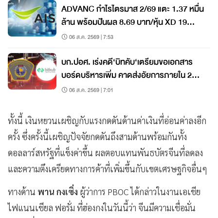
ADVANC กำไรไตรมาส 2/69 แตะ 1.37 หมื่น
ล้าน พร้อมปันผล 8.69 บาท/หุ้น XD 19
ส.ค.นี้
06 ส.ค. 2569 | 7:53
บก.ปอศ. เร่งคดี‘บิทคับ‘เตรียมขอเอกสาร
บอร์ดบริหารเพิ่ม คาดส่งอัยการภายใน 2
เดือน
06 ส.ค. 2569 | 7:01
ทั้งนี้ เงินหยวนเผชิญกับแรงกดดันด้านค่าเงินที่อ่อนค่าลงอีก
ครั้ง ซึ่งครั้งนี้เผชิญปัจจัยกดดันถึงสามด้านพร้อมกันทั้ง
ดอลลาร์สหรัฐที่แข็งค่าขึ้น ผลตอบแทนพันธบัตรจีนที่ลดลง
และความตึงเครียดทางการค้าที่เพิ่มขึ้นกับเขตเศรษฐกิจอื่นๆ
ทางด้าน
พาน กงเซิ่ง
ผู้ว่าการ PBOC ได้กล่าวในงานเอเชีย
ไฟแนนเชียล ฟอรั่ม ที่ฮ่องกงในวันนี้ว่า จีนมีความเชื่อมั่น