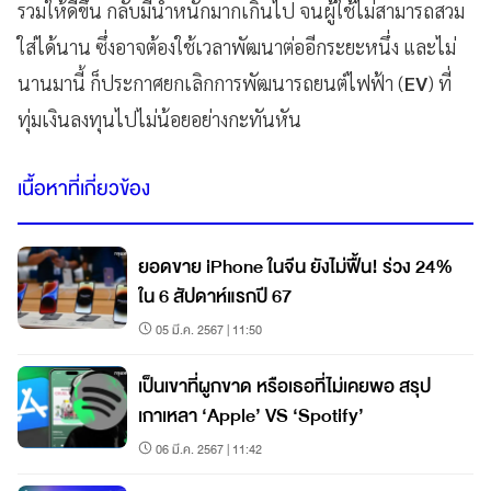
รวมให้ดีขึ้น กลับมีน้ำหนักมากเกินไป จนผู้ใช้ไม่สามารถสวม
ใส่ได้นาน ซึ่งอาจต้องใช้เวลาพัฒนาต่ออีกระยะหนึ่ง และไม่
นานมานี้ ก็ประกาศยกเลิกการพัฒนารถยนต์ไฟฟ้า (
EV
) ที่
ทุ่มเงินลงทุนไปไม่น้อยอย่างกะทันหัน
เนื้อหาที่เกี่ยวข้อง
ยอดขาย iPhone ในจีน ยังไม่ฟื้น! ร่วง 24%
ใน 6 สัปดาห์แรกปี 67
05 มี.ค. 2567 | 11:50
เป็นเขาที่ผูกขาด หรือเธอที่ไม่เคยพอ สรุป
เกาเหลา ‘Apple’ VS ‘Spotify’
06 มี.ค. 2567 | 11:42