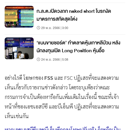
ก.ล.ต.เปิดวงถก naked short โบรกงัด
มาตรการสกัดสุดโต่ง
29 พ.ย. 2566 | 3:00
‘แบนขายชอร์ต’ ทำตลาดหุ้นเกาหลีป่วน หลัง
นักลงทุนเปิด Long Position หุ้นอื้อ
24 พ.ย. 2566 | 5:08
อย่างไรดี โฆษกของ
FSS
และ FSC ปฏิเสธที่จะแสดงความ
เห็นเกี่ยวกับรายงานข่าวดังกล่าว โดยระบุเพียงว่าคณะ
กรรมการจำเป็นต้องหารือกันเพิ่มเติมในเรื่องนี้ ขณะที่เจ้า
หน้าที่ของเอชเอสบีซี และบีเอ็นพี ปฏิเสธที่จะแสดงความ
เห็นเช่นกัน
หากเอชเอสบีซีและบีเอ็นพีถูกลงโทษปรับจริง ก็จะถือเป็น