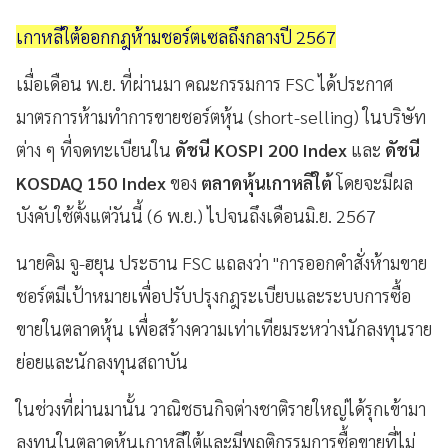
เกาหลีใต้ออกกฎห้ามชอร์ตเซลถึงกลางปี 2567
เมื่อเดือน พ.ย. ที่ผ่านมา คณะกรรมการ FSC ได้ประกาศ
มาตรการห้ามทำการขายชอร์ตหุ้น (short-selling) ในบริษัท
ต่าง ๆ ที่จดทะเบียนใน
ดัชนี KOSPI 200 Index
และ
ดัชนี
KOSDAQ 150 Index
ของ
ตลาดหุ้นเกาหลีใต้
โดยจะมีผล
บังคับใช้ตั้งแต่วันนี้ (6 พ.ย.) ไปจนถึงเดือนมิ.ย. 2567
นายคิม จู-ฮยุน ประธาน FSC แถลงว่า "การออกคำสั่งห้ามขาย
ชอร์ตมีเป้าหมายเพื่อปรับปรุงกฎระเบียบและระบบการซื้อ
ขายในตลาดหุ้น เพื่อสร้างความเท่าเทียมระหว่างนักลงทุนราย
ย่อยและนักลงทุนสถาบัน
ในช่วงที่ผ่านมานั้น วาณิชธนกิจต่างชาติรายใหญ่ได้รุกเข้ามา
ลงทุนในตลาดหุ้นเกาหลีใต้และมีพฤติกรรมการซื้อขายที่ไม่