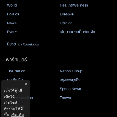
World
Health&Wellness
Politics
Lifestyle
News
Opinion
Event
นโยบายการเป็นส่วนตัว
นิยาย
by KaweBook
พาร์ทเนอร์
The Nation
Nation Group
คม ชัด ลึก
กรุงเทพธุรกิจ
×
Nation
Spring News
เราใช้คุกกี้
เพื่อให้
Thainewsonline
Tnews
เว็บไซต์
ฐานเศรษฐกิจ
ทำงานได้ดี
ขึ้น
เพิ่มเติม