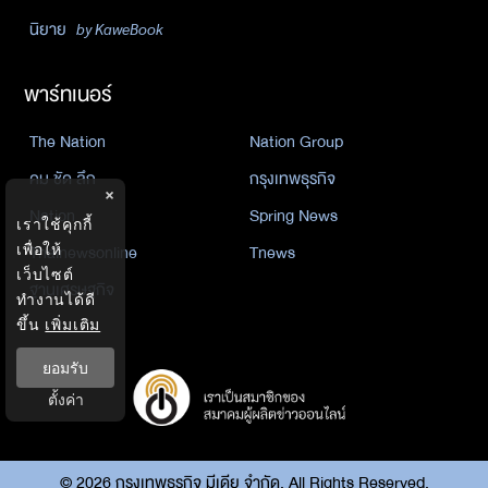
นิยาย
by KaweBook
พาร์ทเนอร์
The Nation
Nation Group
คม ชัด ลึก
กรุงเทพธุรกิจ
×
Nation
Spring News
เราใช้คุกกี้
Thainewsonline
Tnews
เพื่อให้
เว็บไซต์
ฐานเศรษฐกิจ
ทำงานได้ดี
ขึ้น
เพิ่มเติม
ยอมรับ
ตั้งค่า
©
2026
กรุงเทพธุรกิจ มีเดีย จำกัด. All Rights Reserved.