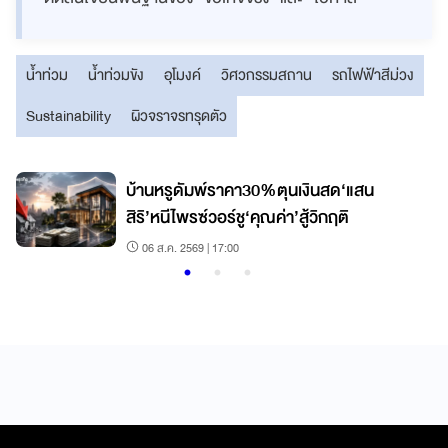
น้ำท่วม
น้ำท่วมขัง
อุโมงค์
วิศวกรรมสถาน
รถไฟฟ้าสีม่วง
Sustainability
ผิวจราจรทรุดตัว
บ้านหรูดัมพ์ราคา30%ตุนเงินสด‘แสน
สิริ’หนีไพรซ์วอร์ชู‘คุณค่า’สู้วิกฤติ
06 ส.ค. 2569 | 17:00