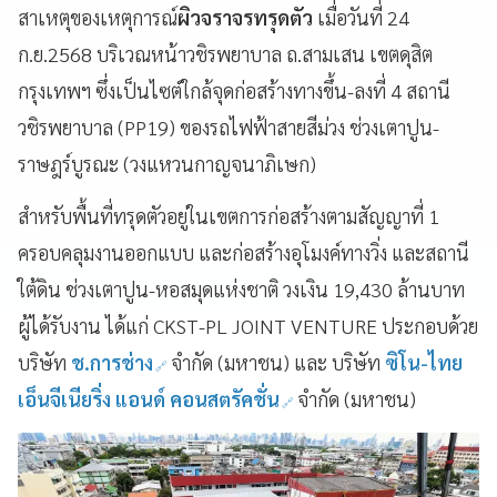
สาเหตุของเหตุการณ์
ผิวจราจรทรุดตัว
เมื่อวันที่ 24
ก.ย.2568 บริเวณหน้าวชิรพยาบาล ถ.สามเสน เขตดุสิต
กรุงเทพฯ ซึ่งเป็นไซต์ใกล้จุดก่อสร้างทางขึ้น-ลงที่ 4 สถานี
วชิรพยาบาล (PP19) ของรถไฟฟ้าสายสีม่วง ช่วงเตาปูน-
ราษฎร์บูรณะ (วงแหวนกาญจนาภิเษก)
สำหรับพื้นที่ทรุดตัวอยู่ในเขตการก่อสร้างตามสัญญาที่ 1
ครอบคลุมงานออกแบบ และก่อสร้างอุโมงค์ทางวิ่ง และสถานี
ใต้ดิน ช่วงเตาปูน-หอสมุดแห่งชาติ วงเงิน 19,430 ล้านบาท
ผู้ได้รับงาน ได้แก่ CKST-PL JOINT VENTURE ประกอบด้วย
บริษัท
ช.การช่าง
จำกัด (มหาชน) และ บริษัท
ซิโน-ไทย
เอ็นจีเนียริ่ง แอนด์ คอนสตรัคชั่น
จำกัด (มหาชน)