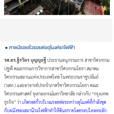
คาดมีรอยรั่วรอยต่ออุโมงค์รถไฟฟ้า
รศ.ดร.ฐิรวัตร บุญญะฐี
ประธานอนุกรรมการ สาขาวิศวกรรม
ปฐพี คณะกรรมการวิชาการสาขาวิศวกรรมโยธา สมาคม
วิศวกรรมสถานแห่งประเทศไทย ในพระบรมราชูปถัมภ์
(วสท.) และอาจารย์ประจำภาควิชาวิศวกรรมโยธา คณะ
วิศวกรรมศาสตร์ จุฬาลงกรณ์มหาวิทยาลัย กล่าวกับ “กรุงเทพ
ธุรกิจ” ว่า
เกิดรอยรั่วบริเวณรอยต่อระหว่างอุโมงค์ที่กำลังขุด
กับผนังของสถานีรถไฟฟ้าทำให้ดินทรายโดยรอบไหลทะลัก