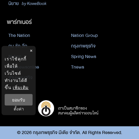
นิยาย
by KaweBook
พาร์ทเนอร์
The Nation
Nation Group
คม ชัด ลึก
กรุงเทพธุรกิจ
×
Nation
Spring News
เราใช้คุกกี้
Thainewsonline
Tnews
เพื่อให้
เว็บไซต์
ฐานเศรษฐกิจ
ทำงานได้ดี
ขึ้น
เพิ่มเติม
ยอมรับ
ตั้งค่า
©
2026
กรุงเทพธุรกิจ มีเดีย จำกัด. All Rights Reserved.