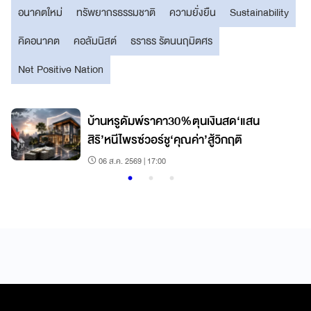
อนาคตใหม่
ทรัพยากรธรรมชาติ
ความยั่งยืน
Sustainability
คิดอนาคต
คอลัมนิสต์
ธราธร รัตนนฤมิตศร
Net Positive Nation
บ้านหรูดัมพ์ราคา30%ตุนเงินสด‘แสน
สิริ’หนีไพรซ์วอร์ชู‘คุณค่า’สู้วิกฤติ
06 ส.ค. 2569 | 17:00