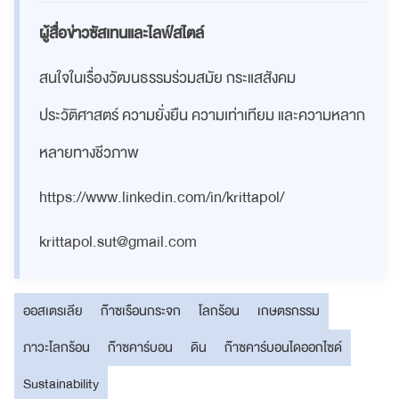
ผู้สื่อข่าวซัสเทนและไลฟ์สไตล์
สนใจในเรื่องวัฒนธรรมร่วมสมัย กระแสสังคม
ประวัติศาสตร์ ความยั่งยืน ความเท่าเทียม และความหลาก
หลายทางชีวภาพ
https://www.linkedin.com/in/krittapol/
krittapol.sut@gmail.com
ออสเตรเลีย
ก๊าซเรือนกระจก
โลกร้อน
เกษตรกรรม
ภาวะโลกร้อน
ก๊าซคาร์บอน
ดิน
ก๊าซคาร์บอนไดออกไซด์
Sustainability