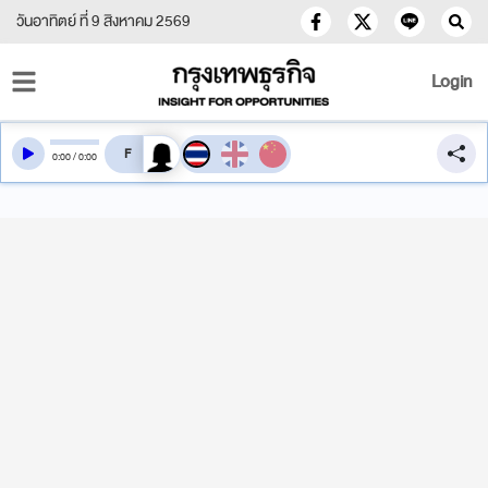
วันอาทิตย์ ที่ 9 สิงหาคม 2569
Login
สลับเสียงอ่าน
0
:
00
/
0
:
00