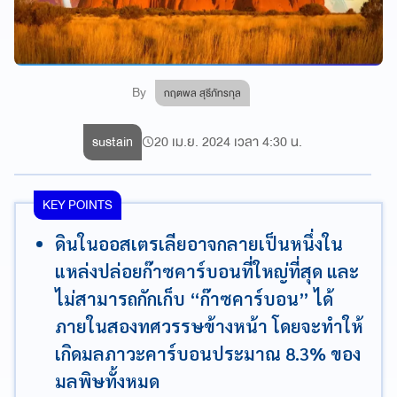
By
กฤตพล สุธีภัทรกุล
sustain
20 เม.ย. 2024 เวลา 4:30 น.
KEY POINTS
ดินในออสเตรเลียอาจกลายเป็นหนึ่งใน
แหล่งปล่อยก๊าซคาร์บอนที่ใหญ่ที่สุด และ
ไม่สามารถกักเก็บ “ก๊าซคาร์บอน” ได้
ภายในสองทศวรรษข้างหน้า โดยจะทำให้
เกิดมลภาวะคาร์บอนประมาณ 8.3% ของ
มลพิษทั้งหมด