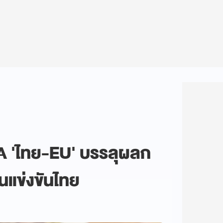
TA 'ไทย-EU' บรรลุผลก
นแข่งขันไทย