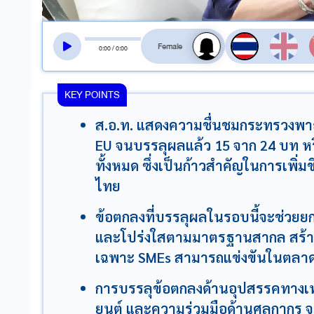
สลับเสียงอ่าน
0
:
00
/
0
:
00
KEY POINTS
ส.อ.ท. แสดงความชื่นชมกระทรวงพาณิ
EU จนบรรลุผลแล้ว 15 จาก 24 บท 
ทั้งหมด ซึ่งเป็นก้าวสำคัญในการเพ
ไทย
ข้อตกลงที่บรรลุผลในรอบนี้จะช่วยย
และโปร่งใสตามมาตรฐานสากล สร้า
เฉพาะ SMEs สามารถแข่งขันในตลาด E
การบรรลุข้อตกลงด้านอุปสรรคทางเท
ยนต์ และความร่วมมือด้านศุลกากร