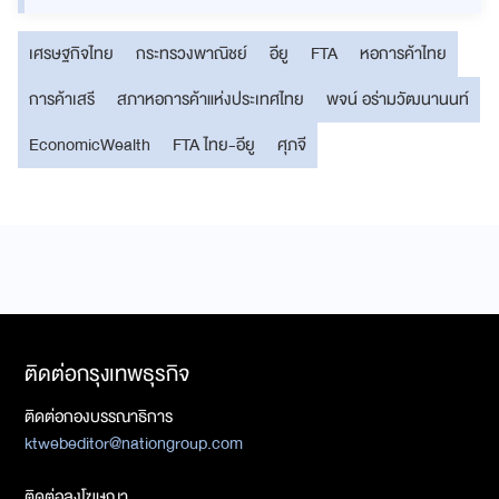
เศรษฐกิจไทย
กระทรวงพาณิชย์
อียู
FTA
หอการค้าไทย
การค้าเสรี
สภาหอการค้าแห่งประเทศไทย
พจน์ อร่ามวัฒนานนท์
EconomicWealth
FTA ไทย-อียู
ศุภจี
ติดต่อกรุงเทพธุรกิจ
ติดต่อกองบรรณาธิการ
ktwebeditor@nationgroup.com
ติดต่อลงโฆษณา