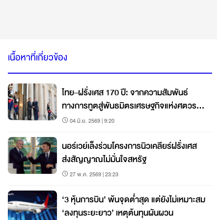
เนื้อหาที่เกี่ยวข้อง
ไทย–ฝรั่งเศส 170 ปี: จากความสัมพันธ์
ทางการทูตสู่พันธมิตรเศรษฐกิจแห่งศตวรรษ
ที่ 21 | World Wide View
04 มิ.ย. 2569 | 9:20
นอร์เวย์เล็งร่วมโครงการนิวเคลียร์ฝรั่งเศส
ส่งสัญญาณไม่มั่นใจสหรัฐ
27 พ.ค. 2569 | 23:23
‘3 หุ้นการบิน’ พ้นจุดต่ำสุด แต่ยังไม่เหมาะสม
‘ลงทุนระยะยาว’ เหตุต้นทุนผันผวน