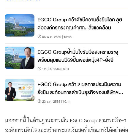
EGCO Group คว้าดัชนีความยั่งยืนโลก ลุย
ต่อองค์กรทรงคุณค่าศก.-สิ่งแวดล้อม
06 พ.ค. 2569 | 13:48
EGCO Groupย้ำมั่นใจรับมือสงครามระอุ
พร้อมลุยแผนปี69ปั้นพอร์ตมุ่ง4P-ยั่งยื
12 มี.ค. 2569 | 6:01
EGCO Group คว้า 2 ผลการประเมินความ
ยั่งยืน สะท้อนการดำเนินธุรกิจของบริษัทฯ
ตามกรอบ ESG
23 ธ.ค. 2568 | 10:11
นอกจากนี้ ในด้านฐานะการเงิน EGCO Group สามารถรักษา
ระดับการเติบโตและสร้างกระแสเงินสดที่แข็งแกร่งได้อย่างต่อ