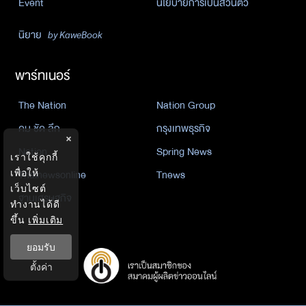
Event
นโยบายการเป็นส่วนตัว
นิยาย
by KaweBook
พาร์ทเนอร์
The Nation
Nation Group
คม ชัด ลึก
กรุงเทพธุรกิจ
×
Nation
Spring News
เราใช้คุกกี้
Thainewsonline
Tnews
เพื่อให้
เว็บไซต์
ฐานเศรษฐกิจ
ทำงานได้ดี
ขึ้น
เพิ่มเติม
ยอมรับ
ตั้งค่า