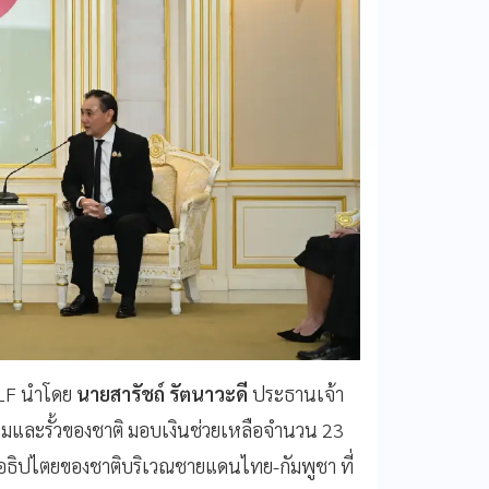
ULF นำโดย
นายสารัชถ์ รัตนาวะดี
ประธานเจ้า
คมและรั้วของชาติ มอบเงินช่วยเหลือจำนวน 23
งอธิปไตยของชาติบริเวณชายแดนไทย-กัมพูชา ที่