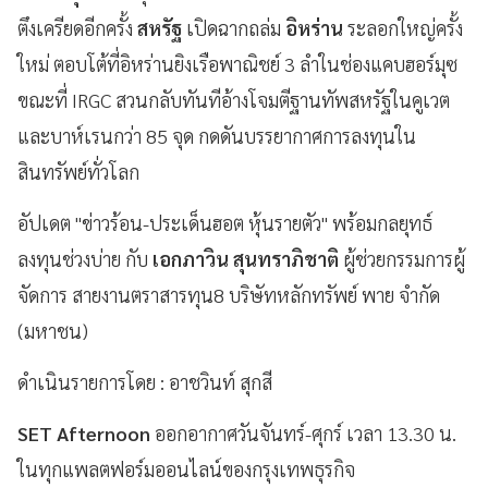
ตึงเครียดอีกครั้ง
สหรัฐ
เปิดฉากถล่ม
อิหร่าน
ระลอกใหญ่ครั้ง
ใหม่ ตอบโต้ที่อิหร่านยิงเรือพาณิชย์ 3 ลำในช่องแคบฮอร์มุซ
ขณะที่ IRGC สวนกลับทันทีอ้างโจมตีฐานทัพสหรัฐในคูเวต
และบาห์เรนกว่า 85 จุด กดดันบรรยากาศการลงทุนใน
สินทรัพย์ทั่วโลก
อัปเดต "ข่าวร้อน-ประเด็นฮอต หุ้นรายตัว" พร้อมกลยุทธ์
ลงทุนช่วงบ่าย กับ
เอกภาวิน สุนทราภิชาติ
ผู้ช่วยกรรมการผู้
จัดการ สายงานตราสารทุน8 บริษัทหลักทรัพย์ พาย จำกัด
(มหาชน)
ดำเนินรายการโดย : อาชวินท์ สุกสี
SET Afternoon
ออกอากาศวันจันทร์-ศุกร์ เวลา 13.30 น.
ในทุกแพลตฟอร์มออนไลน์ของกรุงเทพธุรกิจ