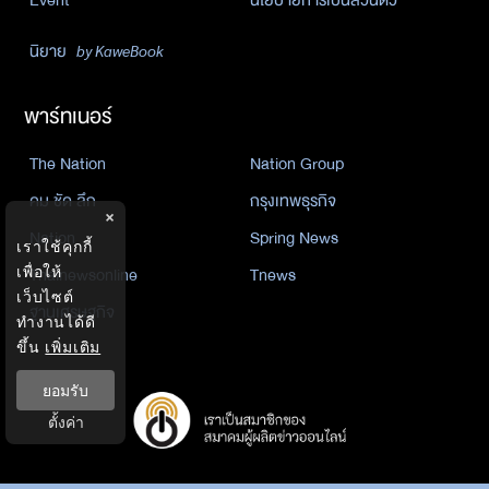
นิยาย
by KaweBook
พาร์ทเนอร์
The Nation
Nation Group
คม ชัด ลึก
กรุงเทพธุรกิจ
×
Nation
Spring News
เราใช้คุกกี้
Thainewsonline
Tnews
เพื่อให้
เว็บไซต์
ฐานเศรษฐกิจ
ทำงานได้ดี
ขึ้น
เพิ่มเติม
ยอมรับ
ตั้งค่า