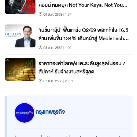
คอยน์ หมดยุค Not Your Keys, Not Your
Coins?
08 ส.ค. 2569 | 1:57
'เนชั่น กรุ๊ป' ฟื้นแกร่ง Q2/69 พลิกกำไร 16.5
ล้าน เพิ่มขึ้น 134% เดินหน้าสู่ MediaTech
เต็มรูปแบบ
08 ส.ค. 2569 | 1:00
ราคาทองคำโลกพุ่งแตะระดับสูงสุดในรอบ 7
สัปดาห์ รับจ้างงานสหรัฐลด
07 ส.ค. 2569 | 23:51
กรุงเทพธุรกิจ