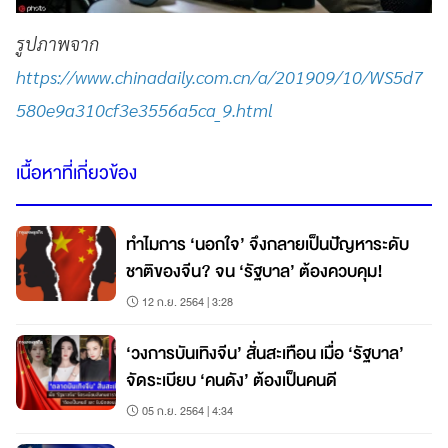
รูปภาพจาก
https://www.chinadaily.com.cn/a/201909/10/WS5d7
580e9a310cf3e3556a5ca_9.html
เนื้อหาที่เกี่ยวข้อง
ทำไมการ ‘นอกใจ’ จึงกลายเป็นปัญหาระดับ
ชาติของจีน? จน ‘รัฐบาล’ ต้องควบคุม!
12 ก.ย. 2564 | 3:28
‘วงการบันเทิงจีน’ สั่นสะเทือน เมื่อ ‘รัฐบาล’
จัดระเบียบ ‘คนดัง’ ต้องเป็นคนดี
05 ก.ย. 2564 | 4:34