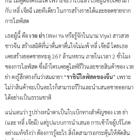
กัน ไม่พูดถึงคงไม่ได้ เพราะจะว่าไปแล้ว เธอผู้นี้ขับเคี่ยวมา
กับ หลี่ เจียฉี เลยทีเดียว ในการสร้างรายได้และยอดขายจาก
การไลฟ์สด
เธอผู้นี้ คือ
เวย ย่า
(Wei Ya หรือรู้จักในนาม Viya) สาวสวย
ชาวจีน สร้างสถิติที่น่าตื่นตาตื่นใจไม่แพ้ หลี่ เจียฉี โดยเธอ
เคยสร้างยอดขายทะลุ 267 ล้านหยวน ภายในเวลา 2 ชั่วโมง
ของการไลฟ์สด ซึ่งถ้าใครเคยดูไลฟ์รีวิวและขายสินค้าของ เวย
ย่า คงรู้สึกตรงกันว่าสมฉายา “
ราชินีไลฟ์สดของจีน
” เพราะ
ไม่ว่าสินค้าจะเป็นอะไรก็สามารถรีวิวและนำเสนอขายออกมา
ได้อย่างเป็นธรรมชาติ
แน่นอนว่า รูปร่างหน้าตาเป็นใบเบิกทางสำคัญของ เวย ย่า
(และ หลี่ เจียฉี) แต่รูปแบบการนำเสนอ การเข้าใจผู้บริโภค
อย่างแท้จริงว่า ต้องการรู้อะไร สิ่งใดสามารถกระตุ้นให้ตัดสิน