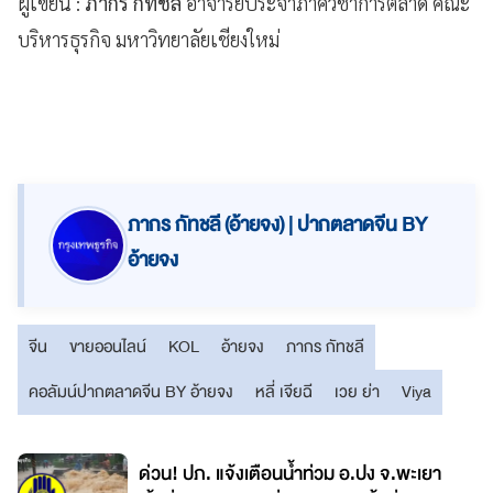
ผู้เขียน :
ภากร กัทชลี
อาจารย์ประจำภาควิชาการตลาด คณะ
บริหารธุรกิจ มหาวิทยาลัยเชียงใหม่
ภากร กัทชลี (อ้ายจง) | ปากตลาดจีน BY
อ้ายจง
จีน
ขายออนไลน์
KOL
อ้ายจง
ภากร กัทชลี
คอลัมน์ปากตลาดจีน BY อ้ายจง
หลี่ เจียฉี
เวย ย่า
Viya
ด่วน! ปภ. แจ้งเตือนน้ำท่วม อ.ปง จ.พะเยา