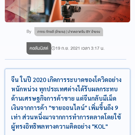
By
ภากร กัทชลี (อ้ายจง) | ปากตลาดจีน BY อ้ายจง
คอลัมนิสต์
19 ก.ย. 2021 เวลา 3:17 น.
จีน ในปี 2020 เกิดการระบาดของโควิดอย่าง
หนักหน่วง ทุกประเทศต่างได้รับผลกระทบ
ด้านเศรษฐกิจการค้าขาย แต่จีนกลับมีเม็ด
เงินจากการค้า "ขายออนไลน์" เพิ่มขึ้นถึง 9
เท่า ส่วนหนึ่งมาจากการทำการตลาดโดยใช้
ผู้ทรงอิทธิพลทางความคิดอย่าง "KOL"