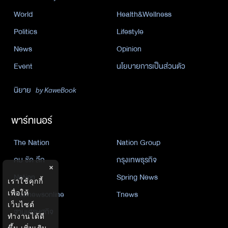
World
Health&Wellness
Politics
Lifestyle
News
Opinion
Event
นโยบายการเป็นส่วนตัว
นิยาย
by KaweBook
พาร์ทเนอร์
The Nation
Nation Group
คม ชัด ลึก
กรุงเทพธุรกิจ
×
Nation
Spring News
เราใช้คุกกี้
Thainewsonline
Tnews
เพื่อให้
เว็บไซต์
ฐานเศรษฐกิจ
ทำงานได้ดี
ขึ้น
เพิ่มเติม