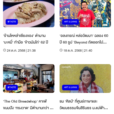
@TASTE
ART & LIVING
‘ร้านไหหลำเชียงของ’ ตำนาน
‘อลงกรณ์ หล่อวัฒนา’ ฉลอง 60
‘บะหมี่’ ทำมือ ‘ข้าวมันไก่’ 62 ปี
ปี 60 รูป 'Beyond ถัดออกไป
อนาคตข้างหน้า'
24 ต.ค. 2568 | 21:38
18 ต.ค. 2568 | 21:40
@TASTE
ART & LIVING
‘The Old Breadshop’ คาเฟ่
ชม ‘ศิลป์’ ที่ศูนย์ภาษาและ
ขนมปัง ‘ทรงวาด’ มีตำนานกว่า 70
วัฒนธรรมจีนสิรินธร ม.แม่ฟ้า