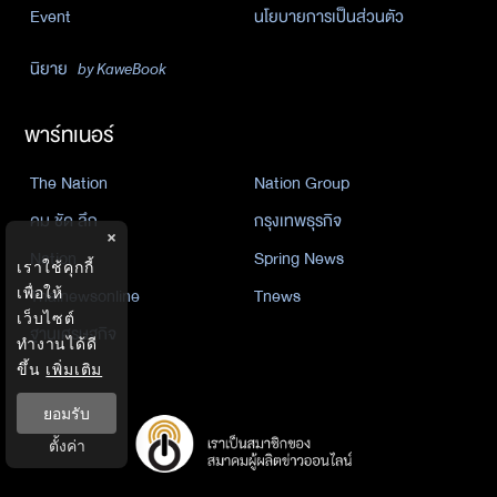
Event
นโยบายการเป็นส่วนตัว
นิยาย
by KaweBook
พาร์ทเนอร์
The Nation
Nation Group
คม ชัด ลึก
กรุงเทพธุรกิจ
×
Nation
Spring News
เราใช้คุกกี้
Thainewsonline
Tnews
เพื่อให้
เว็บไซต์
ฐานเศรษฐกิจ
ทำงานได้ดี
ขึ้น
เพิ่มเติม
ยอมรับ
ตั้งค่า