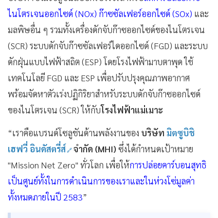
ไนโตรเจนออกไซด์ (NOx) ก๊าซซัลเฟอร์ออกไซด์ (SOx)
และ
มลพิษอื่น ๆ รวมทั้งเครื่องดักจับก๊าซออกไซด์ของไนโตรเจน
(SCR) ระบบดักจับก๊าซซัลเฟอร์ไดออกไซด์ (FGD) และระบบ
ดักฝุ่นแบบไฟฟ้าสถิต (ESP) โดยโรงไฟฟ้ามาบตาพุด ใช้
เทคโนโลยี FGD และ ESP เพื่อปรับปรุงคุณภาพอากาศ
พร้อมจัดหาตัวเร่งปฏิกิริยาสำหรับระบบดักจับก๊าซออกไซด์
ของไนโตรเจน (SCR) ให้กับ
โรงไฟฟ้าแม่เมาะ
“เราคือแบรนด์โซลูชันด้านพลังงานของ
บริษัท
มิตซูบิชิ
เฮฟวี่ อินดัสตรี่ส์
จำกัด (MHI)
ซึ่งได้กำหนดเป้าหมาย
"Mission Net Zero" ทั่วโลก เพื่อให้
การปล่อยคาร์บอนสุทธิ
เป็นศูนย์ทั้งในการดำเนินการของเราและในห่วงโซ่มูลค่า
ทั้งหมดภายในปี 2583
”