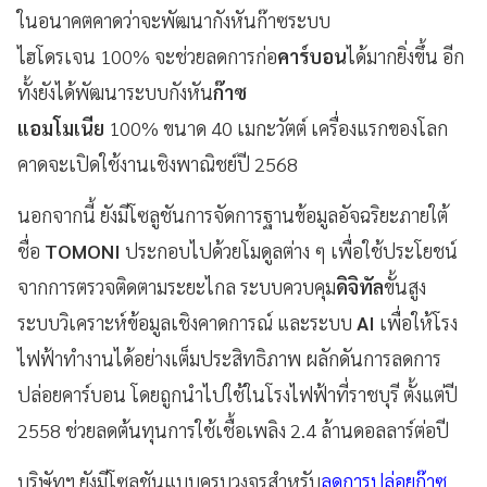
ในอนาคตคาดว่าจะพัฒนากังหันก๊าซระบบ
ไฮโดรเจน 100% จะช่วยลดการก่อ
คาร์บอน
ได้มากยิ่งขึ้น อีก
ทั้งยังได้พัฒนาระบบกังหัน
ก๊าซ
แอมโมเนีย
100% ขนาด 40 เมกะวัตต์ เครื่องแรกของโลก
คาดจะเปิดใช้งานเชิงพาณิชย์ปี 2568
นอกจากนี้ ยังมีโซลูชันการจัดการฐานข้อมูลอัจฉริยะภายใต้
ชื่อ
TOMONI
ประกอบไปด้วยโมดูลต่าง ๆ เพื่อใช้ประโยชน์
จากการตรวจติดตามระยะไกล ระบบควบคุม
ดิจิทัล
ขั้นสูง
ระบบวิเคราะห์ข้อมูลเชิงคาดการณ์ และระบบ
AI
เพื่อให้โรง
ไฟฟ้าทำงานได้อย่างเต็มประสิทธิภาพ ผลักดันการลดการ
ปล่อยคาร์บอน โดยถูกนำไปใช้ในโรงไฟฟ้าที่ราชบุรี ตั้งแต่ปี
2558 ช่วยลดต้นทุนการใช้เชื้อเพลิง 2.4 ล้านดอลลาร์ต่อปี
บริษัทฯ ยังมีโซลูชันแบบครบวงจรสำหรับ
ลดการปล่อยก๊าซ