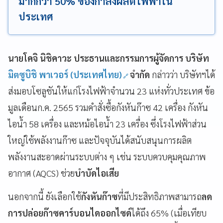
มากกว่า 50% ของกำลังผลิตไฟฟ้าใน
ประเทศ
นายโคจิ นิชิคาวะ ประธานและกรรมการผู้จัดการ บริษัท
มิตซูบิชิ พาเวอร์ (ประเทศไทย)
จำกัด
กล่าวว่า บริษัทฯได้
ส่งมอบโซลูชันให้แก่โรงไฟฟ้าจำนวน 23 แห่งทั่วประเทศ ข้อ
มูลเดือนก.ค. 2565 รวมคำสั่งซื้อกังหันก๊าซ 42 เครื่อง กังหัน
ไอน้ำ 58 เครื่อง และหม้อไอน้ำ 23 เครื่อง ซึ่งโรงไฟฟ้าส่วน
ใหญ่ใช้พลังงานก๊าซ และปัจจุบันได้สนับสนุนการผลิต
พลังงานสะอาดผ่านระบบต่าง ๆ เช่น ระบบควบคุมคุณภาพ
อากาศ (AQCS) ช่วย
บำบัดไอเสีย
นอกจากนี้ ยังเลือกใช้
กังหันก๊าซ
ที่มีประสิทธิภาพสามารถ
ลด
การปล่อยก๊าซคาร์บอนไดออกไซด์
ได้ถึง 65% (เมื่อเทียบ