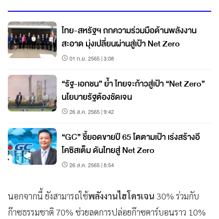
ไทย-สหรัฐฯ ถกความร่วมมือด้านพลังงาน
สะอาด มุ่งเปลี่ยนผ่านสู่เป้า Net Zero
01 ก.ย. 2565 | 3:08
“รัฐ-เอกชน” ย้ำ ไทยจะก้าวสู่เป้า “Net Zero”
นโยบายรัฐต้องชัดเจน
26 ส.ค. 2565 | 9:42
“GC” ชี้ยอดขายปี 65 โตตามเป้า เร่งสร้างอี
โคซิสเต็ม ดันไทยสู่ Net Zero
26 ส.ค. 2565 | 8:54
นอกจากนี้ ยังสามารถใช้
พลังงานไฮโดรเจน
30% ร่วมกับ
ก๊าซธรรมชาติ 70% ช่วยลดการปล่อยก๊าซคาร์บอนราว 10%