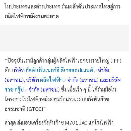
ในประเทศและต่างประเทศ ร่วมผลักดันประเทศไทยสู่การ
ผลิตไฟฟ้า
พลังงานสะอาด
“ปัจจุบันเรามีลูกค้ากลุ่มผู้ผลิตไฟฟ้าเอกชนรายใหญ่ (IPP)
คือ
บริษัท
กัลฟ์ เอ็นเนอร์จี ดีเวลลอปเมนท์
จำกัด
(มหาชน), บริษัท
ผลิตไฟฟ้า
จำกัด (มหาชน) และบริษัท
ราช กรุ๊ป
จำกัด (มหาชน)
ซึ่ง เมื่อเร็ว ๆ นี้ ได้ร่วมมือใน
โครงการโรงไฟฟ้าพลังความร้อนร่วมระบบ
กังหันก๊าซ
ธรรมชาติ (GTCC)
”
ล่าสุด ส่งมอบเครื่องกังหันก๊าซ M701 JAC แก่โรงไฟฟ้า