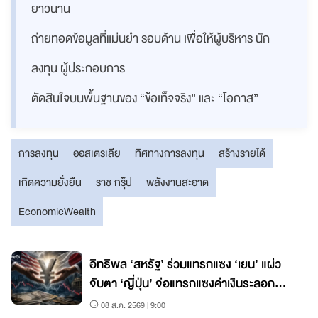
ยาวนาน
ถ่ายทอดข้อมูลที่แม่นยำ รอบด้าน เพื่อให้ผู้บริหาร นัก
ลงทุน ผู้ประกอบการ
ตัดสินใจบนพื้นฐานของ “ข้อเท็จจริง” และ “โอกาส”
การลงทุน
ออสเตรเลีย
ทิศทางการลงทุน
สร้างรายได้
เกิดความยั่งยืน
ราช กรุ๊ป
พลังงานสะอาด
EconomicWealth
อิทธิพล ‘สหรัฐ’ ร่วมแทรกแซง ‘เยน’ แผ่ว
จับตา ‘ญี่ปุ่น’ จ่อแทรกแซงค่าเงินระลอก
ใหม่
08 ส.ค. 2569 | 9:00