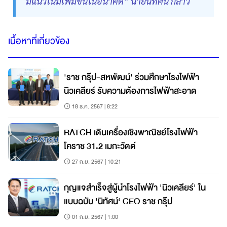
มีแนวโน้มเพิ่มขึ้นในอนาคต” นายนิทัศน์ กล่าว
เนื้อหาที่เกี่ยวข้อง
'ราช กรุ๊ป-สหพัฒน์' ร่วมศึกษาโรงไฟฟ้า
นิวเคลียร์ รับความต้องการไฟฟ้าสะอาด
18 ธ.ค. 2567 | 8:22
RATCH เดินเครื่องเชิงพาณิชย์โรงไฟฟ้า
โคราช 31.2 เมกะวัตต์
27 ก.ย. 2567 | 10:21
กุญแจสำเร็จสู่ผู้นำโรงไฟฟ้า 'นิวเคลียร์' ใน
แบบฉบับ 'นิทัศน์‘ CEO ราช กรุ๊ป
01 ก.ย. 2567 | 1:00