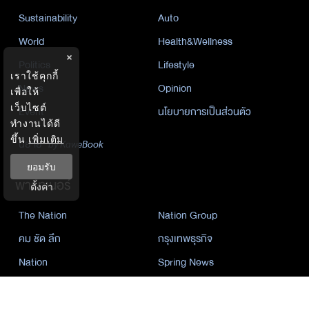
Sustainability
Auto
World
Health&Wellness
×
Politics
Lifestyle
เราใช้คุกกี้
News
Opinion
เพื่อให้
เว็บไซต์
Event
นโยบายการเป็นส่วนตัว
ทำงานได้ดี
ขึ้น
เพิ่มเติม
นิยาย
by KaweBook
ยอมรับ
พาร์ทเนอร์
ตั้งค่า
The Nation
Nation Group
คม ชัด ลึก
กรุงเทพธุรกิจ
Nation
Spring News
Thainewsonline
Tnews
ฐานเศรษฐกิจ