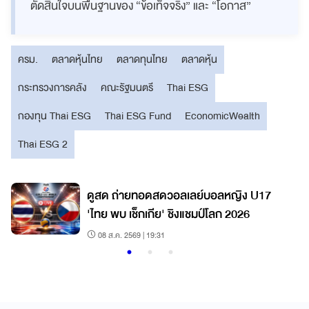
ตัดสินใจบนพื้นฐานของ “ข้อเท็จจริง” และ “โอกาส”
ครม.
ตลาดหุ้นไทย
ตลาดทุนไทย
ตลาดหุ้น
กระทรวงการคลัง
คณะรัฐมนตรี
Thai ESG
กองทุน Thai ESG
Thai ESG Fund
EconomicWealth
Thai ESG 2
7
ดูสด ถ่ายทอดสดวอลเลย์บอลหญิง U17
'ไทย พบ เช็กเกีย' ชิงแชมป์โลก 2026
08 ส.ค. 2569 | 19:31