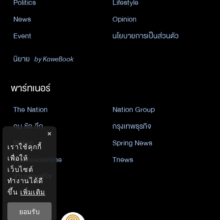
Politics
Lifestyle
News
Opinion
Event
นโยบายการเป็นส่วนตัว
นิยาย
by KaweBook
พาร์ทเนอร์
The Nation
Nation Group
คม ชัด ลึก
กรุงเทพธุรกิจ
×
Nation
Spring News
เราใช้คุกกี้
Thainewsonline
Tnews
เพื่อให้
เว็บไซต์
ฐานเศรษฐกิจ
ทำงานได้ดี
ขึ้น
เพิ่มเติม
ยอมรับ