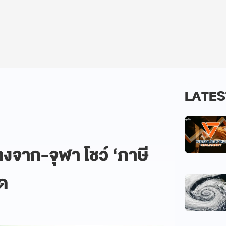
LATES
จาก-จุฬา โชว์ ‘ภาษี
าด