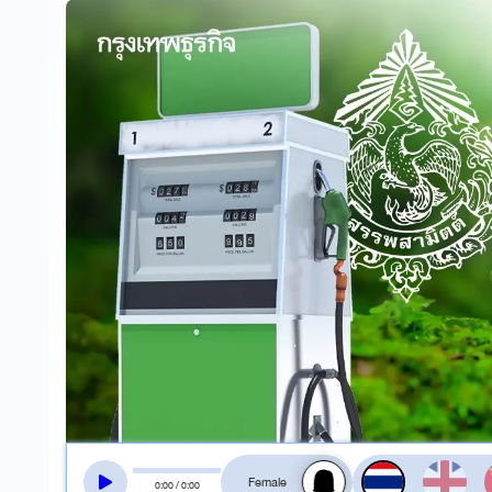
สลับเสียงอ่าน
0
:
00
/
0
:
00