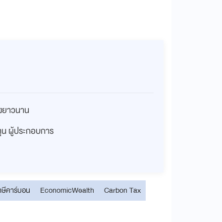
่างยาวนาน
งทุน ผู้ประกอบการ
าษีคาร์บอน
EconomicWealth
Carbon Tax