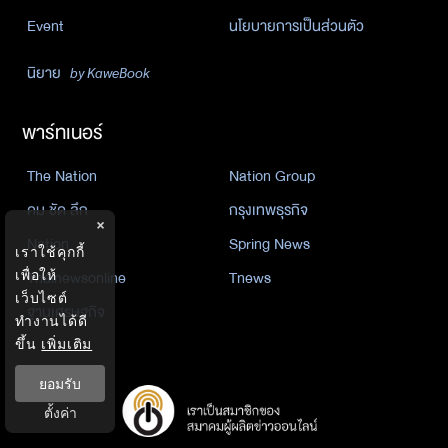
Event
นโยบายการเป็นส่วนตัว
นิยาย
by KaweBook
พาร์ทเนอร์
The Nation
Nation Group
คม ชัด ลึก
กรุงเทพธุรกิจ
×
Nation
Spring News
เราใช้คุกกี้
เพื่อให้
Thainewsonline
Tnews
เว็บไซต์
ฐานเศรษฐกิจ
ทำงานได้ดี
ขึ้น
เพิ่มเติม
ยอมรับ
ตั้งค่า