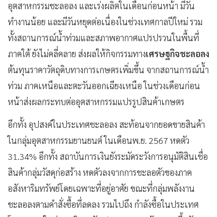
อุตสาหกรรมชะลอลง และเร่งผลิตในเดือนก่อนหน้า มีวัน
ทำงานน้อย และมีวันหยุดต่อเนื่องในช่วงเทศกาลปีใหม่ รวม
ทั้งสถานการณ์น้ำท่วมและสภาพอากาศแปรปรวนในพื้นที่
ภาคใต้ ยังไม่คลี่คลาย ส่งผลให้กิจกรรมทาง
เศรษฐกิจชะลอลง
ต้นทุนราคาวัตถุดิบทางการเกษตรเพิ่มขึ้น จากสถานการณ์น้ำ
ท่วม ภาคเหนือและตะวันออกเฉียงเหนือ ในช่วงเดือนก่อน
หน้าส่งผลกระทบต่ออุตสาหกรรมแปรรูปสินค้าเกษตร
อีกทั้ง อุปสงค์ในประเทศชะลอลง สะท้อนจากยอดขายสินค้า
ในกลุ่มอุตสาหกรรมยานยนต์ ในเดือนพ.ย. 2567 หดตัว
31.34% อีกทั้ง สถาบันการเงินยังระมัดระวังการอนุมัติสินเชื่อ
สินค้ากลุ่มวัสดุก่อสร้าง หดตัวลงจากการชะลอตัวของภาค
อสังหาริมทรัพย์โดยเฉพาะที่อยู่อาศัย ขณะที่กลุ่มพลังงาน
ชะลอลงตามคำสั่งซื้อที่ลดลง รวมไปถึง กำลังซื้อในประเทศ