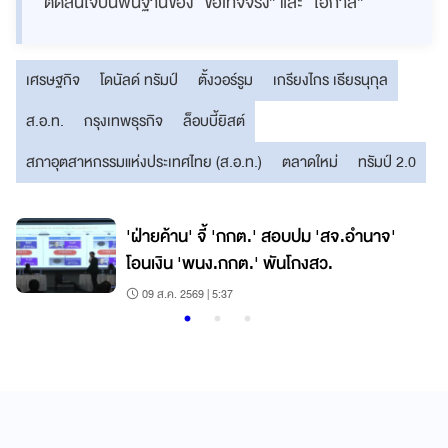
ตัดสินใจบนพื้นฐานของ “ข้อเท็จจริง” และ “โอกาส”
เศรษฐกิจ
โดนัลด์ ทรัมป์
ตั้งวอร์รูม
เกรียงไกร เธียรนุกุล
ส.อ.ท.
กรุงเทพธุรกิจ
ล็อบบี้ยิสต์
สภาอุตสาหกรรมแห่งประเทศไทย (ส.อ.ท.)
ตลาดใหม่
ทรัมป์ 2.0
'ฝ่ายค้าน' จี้ 'กกต.' สอบปม 'สจ.อำนาจ'
โอนเงิน 'พนง.กกต.' พันโกงสว.
09 ส.ค. 2569 | 5:37