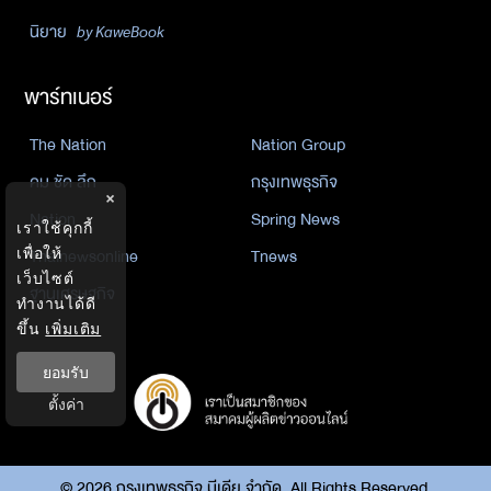
นิยาย
by KaweBook
พาร์ทเนอร์
The Nation
Nation Group
คม ชัด ลึก
กรุงเทพธุรกิจ
×
Nation
Spring News
เราใช้คุกกี้
เพื่อให้
Thainewsonline
Tnews
เว็บไซต์
ฐานเศรษฐกิจ
ทำงานได้ดี
ขึ้น
เพิ่มเติม
ยอมรับ
ตั้งค่า
©
2026
กรุงเทพธุรกิจ มีเดีย จำกัด. All Rights Reserved.