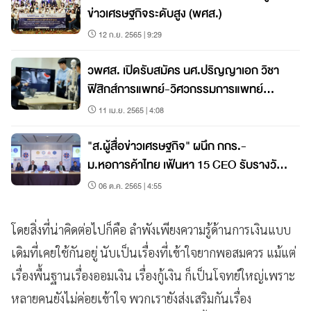
ข่าวเศรษฐกิจระดับสูง (พศส.)
12 ก.ย. 2565 | 9:29
วพศส. เปิดรับสมัคร นศ.ปริญญาเอก วิชา
ฟิสิกส์การแพทย์-วิศวกรรมการแพทย์
(หลักสูตรนานาชาติ)
11 เม.ย. 2565 | 4:08
"ส.ผู้สื่อข่าวเศรษฐกิจ" ผนึก กกร.-
ม.หอการค้าไทย เฟ้นหา 15 CEO รับรางวัล
"Thailand CEO Econmass Awards
06 ต.ค. 2565 | 4:55
2022"
โดยสิ่งที่น่าคิดต่อไปก็คือ ลำพังเพียงความรู้ด้านการเงินแบบ
เดิมที่เคยใช้กันอยู่ นับเป็นเรื่องที่เข้าใจยากพอสมควร แม้แต่
เรื่องพื้นฐานเรื่องออมเงิน เรื่องกู้เงิน ก็เป็นโจทย์ใหญ่เพราะ
หลายคนยังไม่ค่อยเข้าใจ พวกเรายังส่งเสริมกันเรื่อง