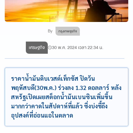
By
กรุงเทพธุรกิจ
เศรษฐกิจ
30 พ.ค. 2024 เวลา 22:34 น.
ราคาน้ำมันดิบเวสต์เท็กซัส ปิดวัน
พฤหัสบดี(30พ.ค.) ร่วงลง 1.32 ดอลลาร์ หลัง
สหรัฐเปิดเผยสต็อกน้ำมันเบนซินเพิ่มขึ้น
มากกว่าคาดในสัปดาห์ที่แล้ว ซึ่งบ่งชี้ถึง
อุปสงค์ที่อ่อนแอในตลาด