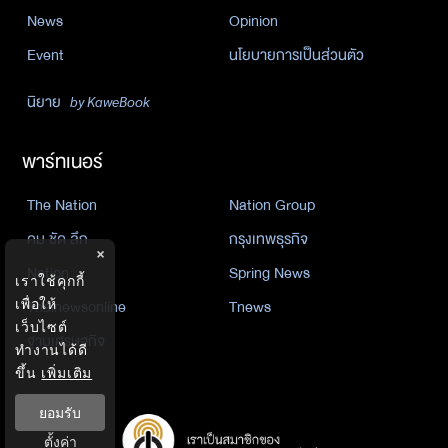
News
Opinion
Event
นโยบายการเป็นส่วนตัว
นิยาย
by KaweBook
พาร์ทเนอร์
The Nation
Nation Group
คม ชัด ลึก
กรุงเทพธุรกิจ
×
Nation
Spring News
เราใช้คุกกี้
Thainewsonline
Tnews
เพื่อให้
เว็บไซต์
ฐานเศรษฐกิจ
ทำงานได้ดี
ขึ้น
เพิ่มเติม
ยอมรับ
ตั้งค่า