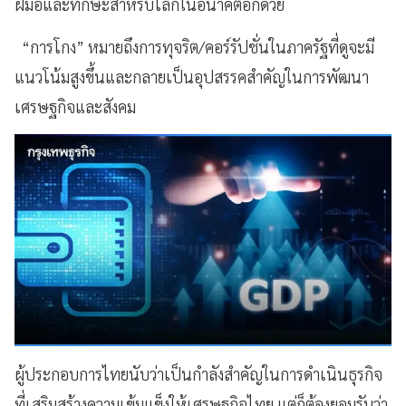
ฝีมือและทักษะสำหรับโลกในอนาคตอีกด้วย
“การโกง” หมายถึงการทุจริต/คอร์รัปชั่นในภาครัฐที่ดูจะมี
แนวโน้มสูงขึ้นและกลายเป็นอุปสรรคสำคัญในการพัฒนา
เศรษฐกิจและสังคม
ผู้ประกอบการไทยนับว่าเป็นกำลังสำคัญในการดำเนินธุรกิจ
ที่เสริมสร้างความเข้มแข็งให้เศรษฐกิจไทย แต่ก็ต้องยอมรับว่า