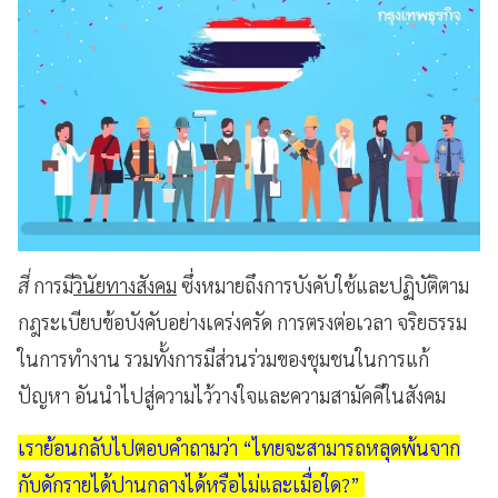
สี่
การมี
วินัยทางสังคม
ซึ่งหมายถึงการบังคับใช้และปฏิบัติตาม
กฎระเบียบข้อบังคับอย่างเคร่งครัด การตรงต่อเวลา จริยธรรม
ในการทำงาน รวมทั้งการมีส่วนร่วมของชุมชนในการแก้
ปัญหา อันนำไปสู่ความไว้วางใจและความสามัคคีในสังคม
เราย้อนกลับไปตอบคำถามว่า “ไทยจะสามารถหลุดพ้นจาก
กับดักรายได้ปานกลางได้หรือไม่และเมื่อใด?”