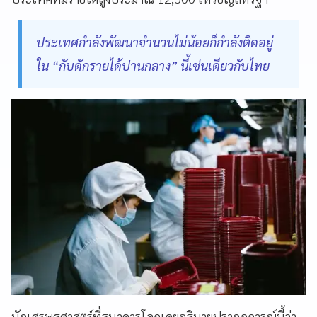
ประเทศกำลังพัฒนาจำนวนไม่น้อยก็กำลังติดอยู่
ใน “กับดักรายได้ปานกลาง” นี้เช่นเดียวกับไทย
นักเศรษฐศาสตร์ที่ธนาคารโลกเคยอธิบายปรากฏการณ์นี้ว่า