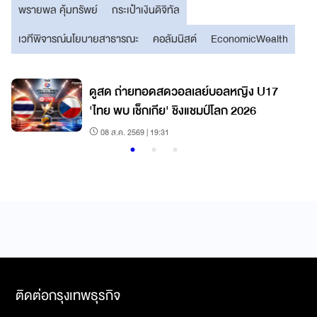
พรายพล คุ้มทรัพย์
กระเป๋าเงินดิจิทัล
เวทีพิจารณ์นโยบายสาธารณะ
คอลัมนิสต์
EconomicWealth
7
ดูสด ถ่ายทอดสดวอลเลย์บอลหญิง U17
'ไทย พบ เช็กเกีย' ชิงแชมป์โลก 2026
08 ส.ค. 2569 | 19:31
ติดต่อกรุงเทพธุรกิจ