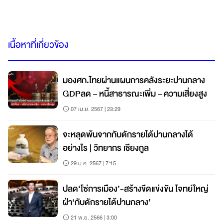
เนื้อหาที่เกี่ยวข้อง
มองศก.ไทยผ่านแผนการคลังระยะปานกลาง
GDPลด – หนี้สาธารณะเพิ่ม – ความเสี่ยงสูง
07 เม.ย. 2567 | 23:29
จะหลุดพ้นจากกับดักรายได้ปานกลางได้
อย่างไร | วิทยากร เชียงกูล
29 ม.ค. 2567 | 7:15
ปลด‘โซ่การเมือง’-สร้างขีดแข่งขัน โจทย์ใหญ่
ฝ่า‘กับดักรายได้ปานกลาง’
21 พ.ย. 2566 | 3:00