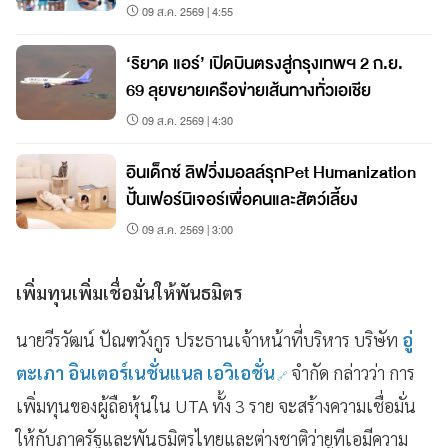
ชลบุรี
09 ส.ค. 2569 | 4:55
‘ริยาด แอร์’ เปิดบินตรงสู่กรุงเทพฯ 2 ก.ย.
69 ลุยขยายเครือข่ายเส้นทางทั่วเอเชีย
09 ส.ค. 2569 | 4:30
อินเด็กซ์ ลิฟวิ่งมอลล์รุกPet Humanization
ปั้นเฟอร์นิเจอร์เพื่อคนและสัตว์เลี้ยง
09 ส.ค. 2569 | 3:00
เพิ่มทุนเพิ่มเชื่อมั่นให้พันธมิตร
นายวีรวัฒน์ ปัณฑวังกูร ประธานเจ้าหน้าที่บริหาร บริษัท
อู่
ตะเภา อินเตอร์เนชั่นแนล เอวิเอชั่น
จำกัด กล่าวว่า การ
เพิ่มทุนของผู้ถือหุ้นใน UTA ทั้ง 3 ราย จะสร้างความเชื่อมั่น
ให้กับภาครัฐและพันธมิตรไทยและต่างชาติว่ายูทีเอมีความ