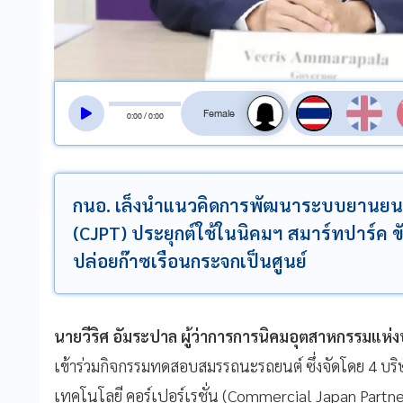
สลับเสียงอ่าน
0
:
00
/
0
:
00
กนอ. เล็งนำแนวคิดการพัฒนาระบบยานยนต
(CJPT) ประยุกต์ใช้ในนิคมฯ สมาร์ทปาร์ค 
ปล่อยก๊าซเรือนกระจกเป็นศูนย์
นายวีริศ อัมระปาล ผู้ว่าการการนิคมอุตสาหกรรมแห
เข้าร่วมกิจกรรมทดสอบสมรรถนะรถยนต์ ซึ่งจัดโดย 4 บริ
เทคโนโลยี คอร์เปอร์เรชั่น (Commercial Japan Partn