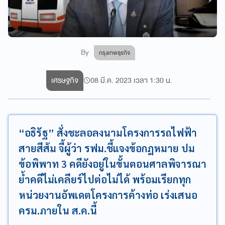
By
กรุงเทพธุรกิจ
เศรษฐกิจ
08 มี.ค. 2023 เวลา 1:30 น.
“อธิรัฐ” สั่งชะลอลงนามโครงการรถไฟฟ้า
สายสีส้ม จี้ผู้ว่า รฟม.ชี้แจงข้อกฎหมาย ปม
ข้อพิพาท 3 คดียังอยู่ในขั้นตอนศาลพิจารณา
ย้ำคดีไม่เคลียร์ไปต่อไม่ได้ พร้อมเรียกทุก
หน่วยงานอัพเดตโครงการค้างท่อ เร่งเสนอ
ครม.ภายใน ส.ค.นี้