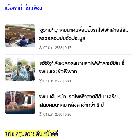
เนื้อหาที่เกี่ยวข้อง
'ชูวิทย์' บุกคมนาคมจี้ยับยั้งรถไฟฟ้าสายสีส้ม
ตรวจสอบปมฮั้วประมูล
07 มี.ค. 2566 | 9:17
'อธิรัฐ' สั่งชะลอลงนามรถไฟฟ้าสายสีส้ม จี้
รฟม.แจงข้อพิพาท
07 มี.ค. 2566 | 8:41
รฟม.เดินหน้า ‘รถไฟฟ้าสายสีส้ม’ เตรียม
เสนอคมนาคม หลังล่าช้ากว่า 2 ปี
03 มี.ค. 2566 | 8:26
รฟม.สรุปความคืบหน้าคดี