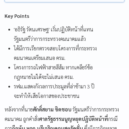
Key Points
'อธิรัฐ รัตนเศรษฐ' เริ่มปฏิบัติหน้าที่แทน
รัฐมนตรีว่าการกระทรวงคมนาคมแล้ว
ได้มีการเรียกตรวจสอบโครงการที่กระทรวง
คมนาคมเตรียมเสนอ ครม.
โครงการรถไฟฟ้าสายสีส้ม หากเคลียร์ข้อ
กฎหมายไม่ได้จะไม่เสนอ ครม.
รฟม.แสดงกังวลการประมูลที่ล่าช้ามา 3 ปี
จะทำให้เสียโอกาสของประชาชน
หลังจากที่นาย
ศักดิ์สยาม ชิดชอบ
รัฐมนตรีว่าการกระทรวง
คมนาคม ถูกคำสั่ง
ศาลรัฐธรรมนูญหยุดปฏิบัติหน้าที่
กรณี
การ
ถือหุ้น หจก.บุรีเจริญคอนสตรัคชั่น
ซึ่งมีภารกิจหลาย