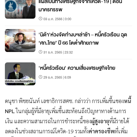
แผลเป็นทางเศรษฐกิจจากโควิด-19 | ดอน
นาครทรรพ
03 ม.ค. 2566 | 0:00
'นิด้า'ห่วงจัดทำงบฯล่าช้า – หนี้ครัวเรือน ฉุด
‘ศก.ไทย’ ปี 66 โตต่ำศักยภาพ
31 ธ.ค. 2565 | 23:32
'หนี้ครัวเรือน' ความเสี่ยงเศรษฐกิจไทย
29 ธ.ค. 2565 | 6:09
ดนุชา พิชยนันท์ เลขาธิการสศช.
กล่าวว่า การเพิ่มขึ้นของ
หนี้
NPL
ในกลุ่มผู้ที่มีอายุเพิ่มขึ้นสะท้อนถึงปัญหาทางด้านการ
เงิน และความสามารถในการชำระหนี้ของ
ผู้สูงอายุ
ที่มีรายได้
ลดลงในช่วงสถานการณ์โควิด-19 รวมทั้ง
ค่าครองชีพ
ที่เพิ่ม