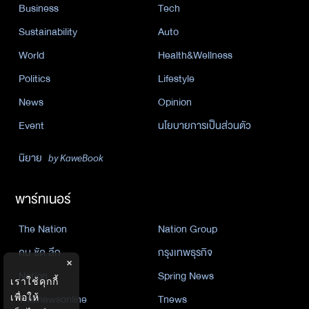
Business
Tech
Sustainability
Auto
World
Health&Wellness
Politics
Lifestyle
News
Opinion
Event
นโยบายการเป็นส่วนตัว
นิยาย
by KaweBook
พาร์ทเนอร์
The Nation
Nation Group
คม ชัด ลึก
กรุงเทพธุรกิจ
×
Nation
Spring News
เราใช้คุกกี้
Thainewsonline
Tnews
เพื่อให้