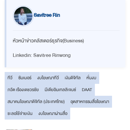
Savitree Rin
หัวหน้าข่าวคลัสเตอร์ธุรกิจ(Business)
Linkedin: Savitree Rinwong
ทีวี
ซัมเมอร์
งบโฆษณาทีวี
เงินดิจิทัล
หั่นงบ
ภวัต เรืองเดชวรชัย
มีเดียอินเทลลิเจนซ์
DAAT
สมาคมโฆษณาดิจิทัล (ประเทศไทย)
อุตสาหกรรมสื่อโฆษณา
ชะลอใช้จ่ายเงิน
งบโฆษณาผ่านสื่อ