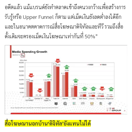
อดีตแล้ว แม้แบรนด์ยังทำตลาดเข้าถึงคนวงกว้างเพื่อสร้างการ
รับรู้หรือ Upper Funnel ก็ตาม แต่เม็ดเงินยังลดต่ำลงได้อีก
และในอนาคตคาดการณ์สื่อโฆษณาดิจิทัลและทีวี รวมถึงสื่อ
ดั้งเดิมจะครองเม็ดเงินโฆษณาเท่ากันที่ 50%”
สื่อโฆษณานอกบ้าน‘ดิจิทัล’ยังแทนไม่ได้