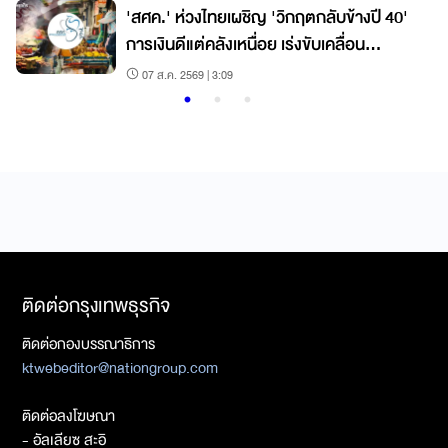
'สศค.' ห่วงไทยเผชิญ 'วิกฤตกลับข้างปี 40'
การเงินดีแต่คลังเหนื่อย เร่งขับเคลื่อน
นโยบาย รับยุคข้อมูลผันผวน
07 ส.ค. 2569 | 3:09
ติดต่อกรุงเทพธุรกิจ
ติดต่อกองบรรณาธิการ
ktwebeditor@nationgroup.com
ติดต่อลงโฆษณา
- อัลเลียซ สะอิ