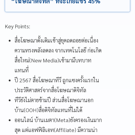
“โฆษณาดิจิทัล” ที่จะโกยแชร์ 45%
Key Points:
สื่อโฆษณาดั้งเดิมเข้าสู่ยุคถดถอยต่อเนื่อง
ความทรงพลังลดลง จากเทคโนโลยี ก่อเกิด
สื่อใหม่(New Media)เข้ามามีบทบาท
แทนที่
ปี 2567 สื่อโฆษณาทีวี ถูกแซงครั้งแรกใน
ประวัติศาสตร์จากสื่อโฆษณาดิจิทัล
ทีวียังไม่ตายข้ามปี ส่วนสื่อโฆษณานอก
บ้าน(OOH)สื่อดิจิทัลแทนที่ไม่ได้
ออนไลน์ บ้านเมตา(Meta)ยังครองเงินมาก
สุด แต่แอฟฟิลิเอท(Affiliate) มีความน่า