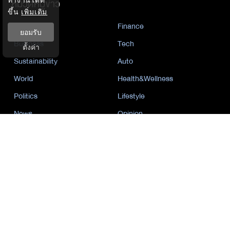
หมวดหมู่ข่าว
ขึ้น
เพิ่มเติม
Economics
Finance
ยอมรับ
Business
Tech
ตั้งค่า
Sustainability
Auto
World
Health&Wellness
Politics
Lifestyle
News
Opinion
Event
นโยบายการเป็นส่วนตัว
นิยาย
by KaweBook
พาร์ทเนอร์
The Nation
Nation Group
คม ชัด ลึก
กรุงเทพธุรกิจ