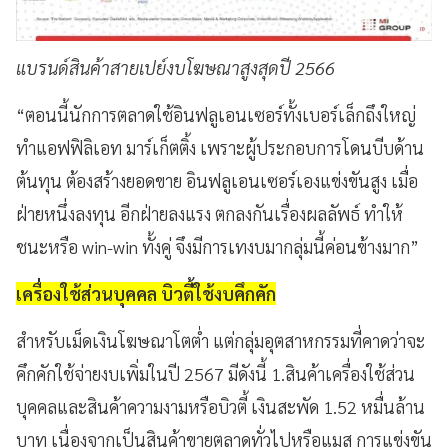
แบรนด์สินค้าสายเปย์งบโฆษณาสูงสุดปี 2566
“ตอนนี้นักการตลาดใช้อินฟลูเอนเซอร์ทั้งเบอร์เล็กถึงใหญ่
ทำแอฟฟิลิเอท มาร์เก็ตติ้ง เพราะผู้ประกอบการโดนบีบด้าน
ต้นทุน ต้องสร้างยอดขาย อินฟลูเอนเซอร์เองแข่งขันสูง เมื่อ
ฝ่ายหนึ่งลงทุน อีกฝ่ายลงแรง ตกลงกันเรื่องผลลัพธ์ ทำให้
ชนะหรือ win-win ทั้งคู่ จึงมีการเทงบมากลุ่มนี้ค่อนข้างมาก”
เครื่องใช้ส่วนบุคคล บิวตี้ใช้งบคึกคัก
สำหรับเม็ดเงินโฆษณาโตต่ำ แต่กลุ่มอุตสาหกรรมที่คาดว่าจะ
คึกคักใช้จ่ายงบเพิ่มในปี 2567 มีดังนี้ 1.สินค้าเครื่องใช้ส่วน
บุคคลและสินค้าความงามหรือบิวตี้ เงินสะพัด 1.52 หมื่นล้าน
บาท เนื่องจากเป็นสินค้าขายตลาดทั่วไปหรือแมส การแข่งขัน