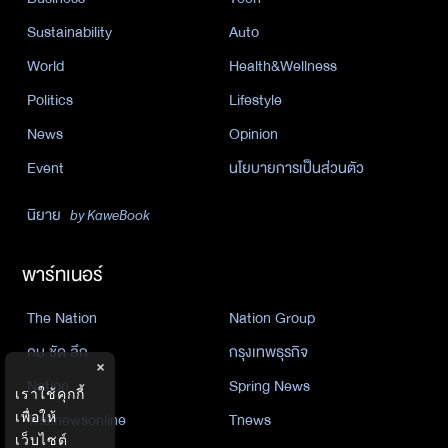
Sustainability
Auto
World
Health&Wellness
Politics
Lifestyle
News
Opinion
Event
นโยบายการเป็นส่วนตัว
นิยาย
by KaweBook
พาร์ทเนอร์
The Nation
Nation Group
คม ชัด ลึก
กรุงเทพธุรกิจ
×
Nation
Spring News
เราใช้คุกกี้
Thainewsonline
Tnews
เพื่อให้
เว็บไซต์