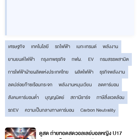
เศรษฐกิจ
เทคโนโลยี
รถไฟฟ้า
เมกะเทรนด์
พลังงาน
ยานยนต์ไฟฟ้า
กรุงเทพธุรกิจ
กฟผ.
EV
กรมสรรพสามิต
การไฟฟ้าฝ่ายผลิตแห่งประเทศไทย
ผลิตไฟฟ้า
ธุรกิจพลังงาน
ลดปล่อยก๊าซเรือนกระจก
พลังงานหมุนเวียน
ลดคาร์บอน
สังคมคาร์บอนต่ำ
บุญญนิตย์
สถานีชาร์จ
ภาษีสิ่งแวดล้อม
รถEV
ความเป็นกลางทางคาร์บอน
Carbon Neutrality
7
ดูสด ถ่ายทอดสดวอลเลย์บอลหญิง U17